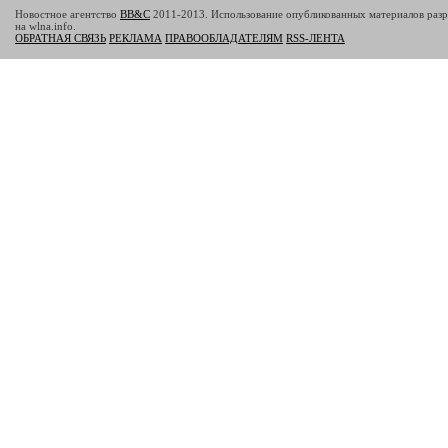
Новостное агентство
BB&C
2011-2013. Использование опубликованных материалов разр
на wlna.info.
ОБРАТНАЯ СВЯЗЬ
РЕКЛАМА
ПРАВООБЛАДАТЕЛЯМ
RSS-ЛЕНТА