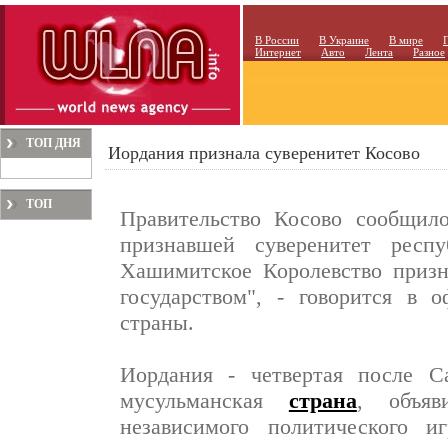
В России
В Украине
В мире
Интернет
Авто
Лента
Разное
ТОП ДНЯ
Иордания признала суверенитет Косово
ТОП
Правительство Косово сообщило
МЕСЯЦА
признавшей суверенитет респу
Хашимитское Королевство приз
государством", - говорится в 
страны.
Иордания - четвертая после С
мусульманская
страна
, объяв
независимого политического и