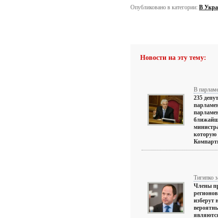
Опубликовано в категории:
В Укра
Новости на эту тему:
В парламе
235 депу
парламен
парламен
ближайше
министра
которую
Компарти
Тигипко з
Члены п
регионов
изберут 
вероятны
являются