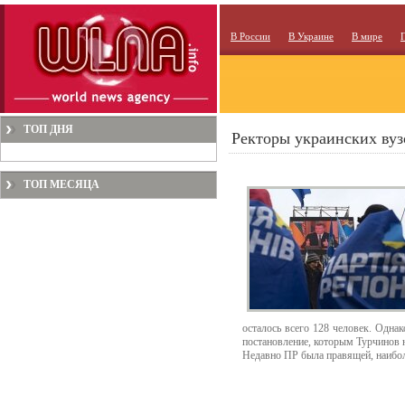
В России
В Украине
В мире
ТОП ДНЯ
Ректоры украинских вуз
ТОП МЕСЯЦА
осталось всего 128 человек. Одна
постановление, которым Турчинов н
Недавно ПР была правящей, наибол