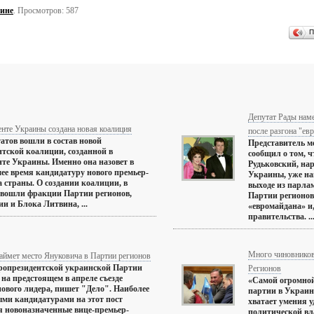
ине
. Просмотров: 587
П
Депутат Рады нам
нте Украины создана новая коалиция
после разгона "ев
татов вошли в состав новой
Представитель ме
тской коалиции, созданной в
сообщил о том, 
те Украины. Именно она назовет в
Рудьковский, на
е время кандидатуру нового премьер-
Украины, уже на
 страны. О создании коалиции, в
выходе из парла
 вошли фракции Партии регионов,
Партии регионов,
и и Блока Литвина, ...
«евромайдана» и,
правительства. ..
Много чиновников
аймет место Януковича в Партии регионов
ропрезидентской украинской Партии
Регионов
 на предстоящем в апреле съезде
«Самой огромно
нового лидера, пишет "Дело". Наиболее
партии в Украин
ми кандидатурами на этот пост
хватает умения 
 новоназначенные вице-премьер-
политической вла