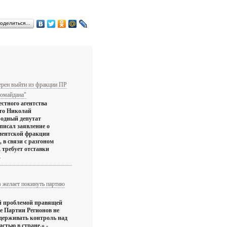
оделиться…
ерен выйти из фракции ПР
ромайдана"
стного агентства
что Николай
родный депутат
писал заявление о
ментской фракции
 в связи с разгоном
 требует отставки
.
 желает покинуть партию
й проблемой правящей
е Партии Регионов не
удерживать контроль над
стью в стране.» -