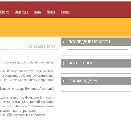
Спорт
Интернет
Авто
Лента
Разное
ПОСЛЕДНИЕ НОВОСТИ
25-02-2014, 03:54
и о своем выходе из правящей ныне
ИНТЕРЕСНОЕ
нального университета под именем
 на Украине, требуют действительно
лай со многими коллегами приняли
РЕКОМЕНДУЕМ
Дзяк, Александр Величко, Анатолий
ыходе из партии. Фракцию ПР всего
, сегодня в парламентской фракции
понентами Виктора Януковича. Даже
путатов Партии регионов.
х 450 числилось в её составе.