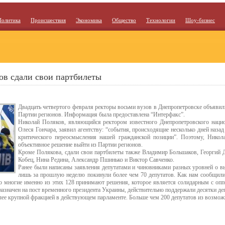
Политика
Происшествия
Экономика
Общество
Технологии
Шоу-бизнес
ов сдали свои партбилеты
Двадцать четвертого февраля ректоры восьми вузов в Днепропетровске объявил
Партии регионов. Информация была предоставлена “Интерфакс”.
Николай Поляков, являющийся ректором известного Днепропетровского нацио
Олеся Гончара, заявил агентству: “события, происходящие несколько дней назад
критического переосмысления нашей гражданской позиции”. Поэтому, Нико
объективное решение выйти из Партии регионов.
Кроме Полякова, сдали свои партбилеты также Владимир Большаков, Георгий 
Кобец, Нина Редина, Александр Пшинько и Виктор Савченко.
Ранее были написаны заявления депутатами и чиновниками разных уровней о в
лишь за прошлую неделю покинули более чем 70 депутатов. Как нам сообщили
ко многие именно из этих 128 принимают решения, которое является солидарным с оп
азначен на пост временного президента Украины, действительно поддержали десятки де
ее крупной фракцией в действующем парламенте. Больше чем 200 депутатов из возможны