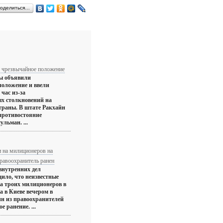
оделиться…
 чрезвычайное положение
ы объявили
положение и ввели
час из-за
х столкновений на
страны. В штате Ракхайн
противостояние
ульман. ...
 на милиционеров на
равоохранитель ранен
внутренних дел
ило, что неизвестные
на троих милиционеров в
 в Киеве вечером в
ин из правоохранителей
 ранение. ...