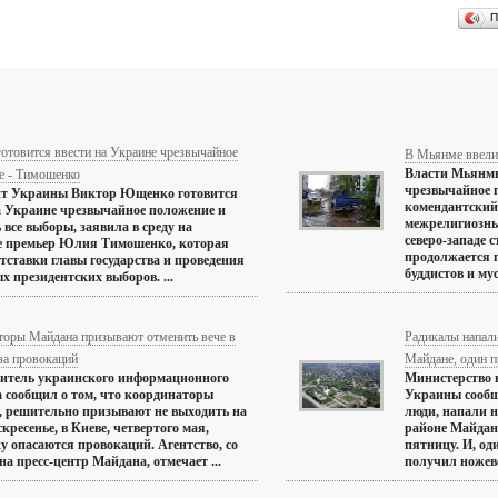
П
отовится ввести на Украине чрезвычайное
В Мьянме ввели
Власти Мьянм
е - Тимошенко
чрезвычайное 
нт Украины Виктор Ющенко готовится
комендантский 
а Украине чрезвычайное положение и
межрелигиозны
 все выборы, заявила в среду на
северо-западе 
е премьер Юлия Тимошенко, которая
продолжается 
отставки главы государства и проведения
буддистов и мус
х президентских выборов. ...
торы Майдана призывают отменить вече в
Радикалы напали
за провокаций
Майдане, один п
итель украинского информационного
Министерство 
а сообщил о том, что координаторы
Украины сообщ
 решительно призывают не выходить на
люди, напали 
скресенье, в Киеве, четвертого мая,
районе Майдана
у опасаются провокаций. Агентство, со
пятницу. И, од
на пресс-центр Майдана, отмечает ...
получил ножевое