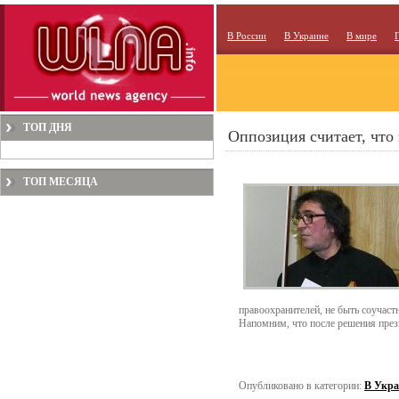
В России
В Украине
В мире
ТОП ДНЯ
Оппозиция считает, что
ТОП МЕСЯЦА
правоохранителей, не быть соучаст
Напомним, что после решения прези
Опубликовано в категории:
В Укра