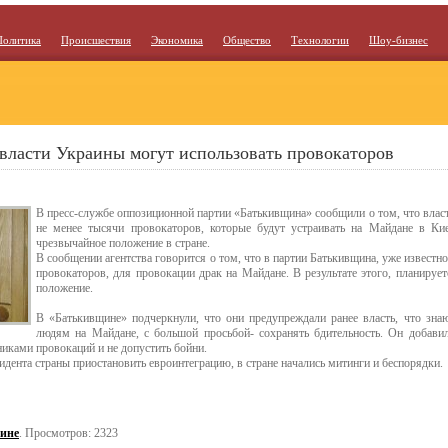
Политика
Происшествия
Экономика
Общество
Технологии
Шоу-бизнес
 власти Украины могут использовать провокаторов
В пресс-службе оппозиционной партии «Батькивщина» сообщили о том, что влас
не менее тысячи провокаторов, которые будут устраивать на Майдане в Кие
чрезвычайное положение в стране.
В сообщении агентства говорится о том, что в партии Батькивщина, уже известн
провокаторов, для провокации драк на Майдане. В результате этого, планируе
положение.
В «Батькивщине» подчеркнули, что они предупреждали ранее власть, что зна
людям на Майдане, с большой просьбой- сохранять бдительность. Он добавил
никами провокаций и не допустить бойни.
дента страны приостановить евроинтеграцию, в стране начались митинги и беспорядки.
ине
. Просмотров: 2323