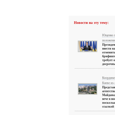
Новости на эту тему:
Ющенко г
положени
Президе
ввести н
отменить
брифинг
требует 
досрочны
Координа
Киеве из-
Представ
агентств
Майдана,
вече в во
поскольк
ссылкой 