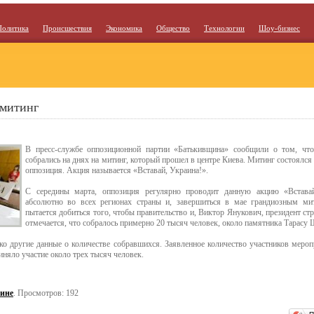
Политика
Происшествия
Экономика
Общество
Технологии
Шоу-бизнес
 митинг
В пресс-службе оппозиционной партии «Батькивщина» сообщили о том, чт
собрались на днях на митинг, который прошел в центре Киева. Митинг состоялся
оппозиция. Акция называется «Вставай, Украина!».
С середины марта, оппозиция регулярно проводит данную акцию «Встава
абсолютно во всех регионах страны и, завершиться в мае грандиозным ми
пытается добиться того, чтобы правительство и, Виктор Янукович, президент ст
отмечается, что собралось примерно 20 тысяч человек, около памятника Тарасу 
ко другие данные о количестве собравшихся. Заявленное количество участников мероп
иняло участие около трех тысяч человек.
ине
. Просмотров: 192