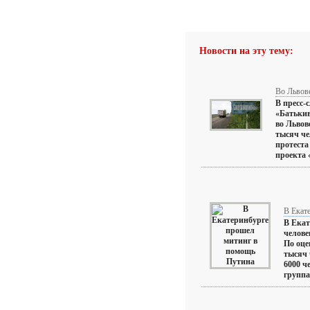
Новости на эту тему:
Во Львове
В пресс-
«Батькив
во Львов
тысяч че
протеста
проекта «
В Екат
В Екат
челове
По оце
тысяч 
6000 ч
группа