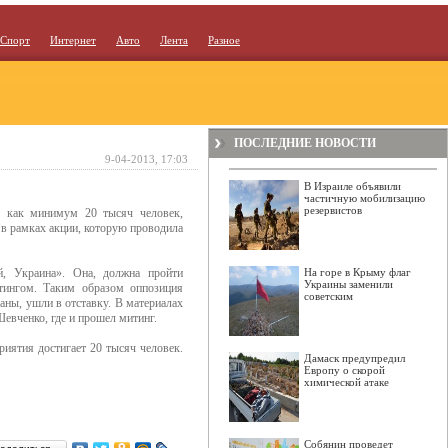
Спорт
Интернет
Авто
Лента
Разное
ПОСЛЕДНИЕ НОВОСТИ
9-04-2013, 17:03
В Израиле объявили
частичную мобилизацию
резервистов
о как минимум 20 тысяч человек,
 в рамках акции, которую проводила
й, Украина». Она, должна пройти
На горе в Крыму флаг
Украины заменили
тингом. Таким образом оппозиция
советским
раны, ушли в отставку. В материалах
Шевченко, где и прошел митинг.
риятия достигает 20 тысяч человек.
Дамаск предупредил
Европу о скорой
химической атаке
Собянин проведет