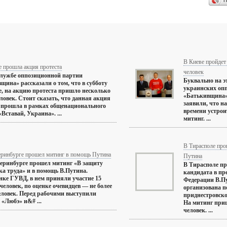
П
В Киеве пройдет
 прошла акция протеста
человек
службе оппозиционной партии
Буквально на э
щина» рассказали о том, что в субботу
украинских оп
е, на акцию протеста пришло несколько
«Батькивщина»
ловек. Стоит сказать, что данная акция
заявили, что н
 прошла в рамках общенационального
времени устрои
Вставай, Украина». ...
митинг. ...
В Тирасполе пр
еринбурге прошел митинг в помощь Путина
Путина
еринбурге прошел митинг «В защиту
В Тирасполе п
ка труда» и в помощь В.Путина.
кандидата в пр
нке ГУВД, в нем приняли участие 15
Федерации В.П
человек, по оценке очевидцев — не более
организована п
еловек. Перед рабочими выступили
приднестровско
 «Любэ» и&# ...
На митинг при
человек. ...