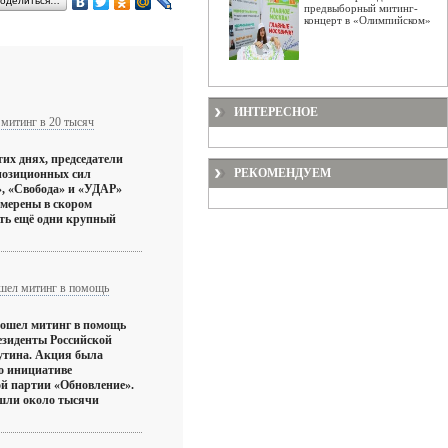
оделиться…
предвыборный митинг-
концерт в «Олимпийском»
ИНТЕРЕСНОЕ
 митинг в 20 тысяч
тих днях, председатели
РЕКОМЕНДУЕМ
позиционных сил
, «Свобода» и «УДАР»
амерены в скором
ть ещё одни крупный
ошел митинг в помощь
рошел митинг в помощь
езиденты Российской
утина. Акция была
о инициативе
й партии «Обновление».
шли около тысячи