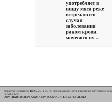
употребляет в
пищу мяса реже
встречаются
случаи
заболевания
раком крови,
мочевого пу ...
Новостное агентство
BB&C
2011-2013. Использование опубликованных материалов разр
на wlna.info.
ОБРАТНАЯ СВЯЗЬ
РЕКЛАМА
ПРАВООБЛАДАТЕЛЯМ
RSS-ЛЕНТА