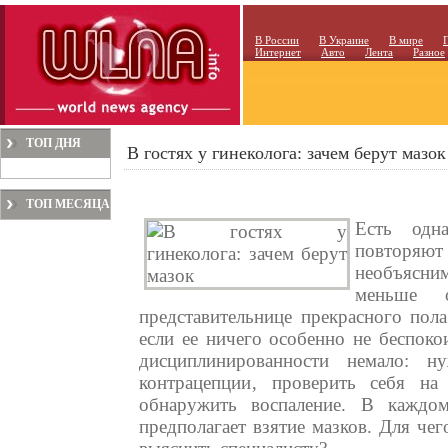
В России
В Украине
В мире
Интернет
Авто
Лента
Разное
ТОП ДНЯ
В гостях у гинеколога: зачем берут мазок
ТОП МЕСЯЦА
Есть одн
повторяю
необъясни
меньше 
представительнице прекрасного пол
если ее ничего особенно не беспоко
дисциплинированности немало: н
контрацепции‚ проверить себя на
обнаружить воспаление. В каждом
предполагает взятие мазков. Для че