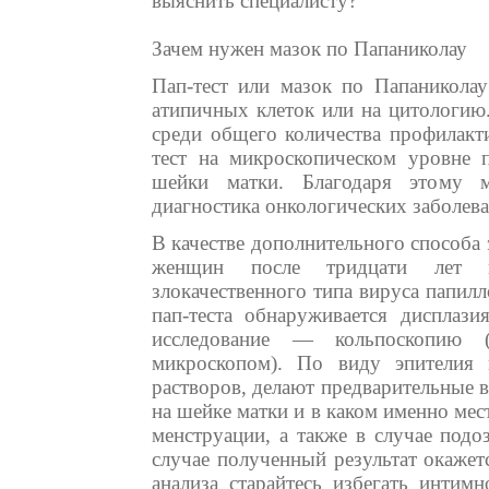
выяснить специалисту?
Зачем нужен мазок по Папаниколау
Пап-тест или мазок по Папаникола
атипичных клеток или на цитологию.
среди общего количества профилакти
тест на микроскопическом уровне п
шейки матки. Благодаря этому м
диагностика онкологических заболева
В качестве дополнительного способа
женщин после тридцати лет п
злокачественного типа вируса папил
пап-теста обнаруживается дисплази
исследование — кольпоскопию 
микроскопом). По виду эпителия 
растворов, делают предварительные в
на шейке матки и в каком именно мес
менструации, а также в случае подо
случае полученный результат окажет
анализа старайтесь избегать интим