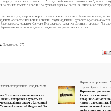
тературную деятельность начал в 1928 году с публикации стихотворения "Дорога" в ж
ны на разных языках в России и за рубежом тиражом почти 300 миллионов экземпляро
тического труда, лауреат четырех Государственных премий и Ленинской премии, он на
орденом Отечественной войны I степени, двумя орденами Трудового Красного Знамени
Радонежского, орденом Святого Благоверного царевича Дмитрия, орденом "За заслу
Первозванного, а также орденами и медалями социалистических стран.
е
. Просмотров: 677
П
Церемония прощания с 
ихалков похоронен на Новодевичьем
в храме Христа Спасите
Церемония прощания 
гей Михалков, скончавшийся на
Спасителя с поэтом С
у жизни, похоронен в субботу на
который скончался на 
чьем кладбище рядом с балериной
четверг, завершилась.
 Улановой и певицей Людмилой Зы
многочисленной семьи 
гробу и простился с п