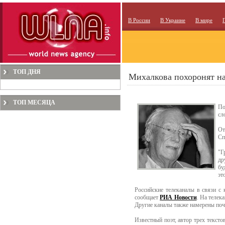
В России
В Украине
В мире
ТОП ДНЯ
Михалкова похоронят н
ТОП МЕСЯЦА
По
сл
От
Сп
"Г
др
бу
эт
Российские телеканалы в связи с
сообщает
РИА Новости
. На телек
Другие каналы также намерены поч
Известный поэт, автор трех текст