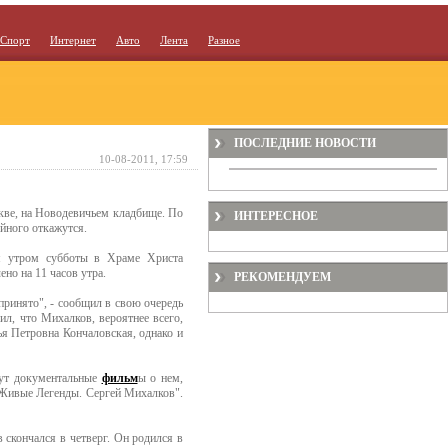
Спорт
Интернет
Авто
Лента
Разное
ПОСЛЕДНИЕ НОВОСТИ
10-08-2011, 17:59
кве, на Новодевичьем кладбище. По
ИНТЕРЕСНОЕ
ойного откажутся.
ся утром субботы в Храме Христа
но на 11 часов утра.
РЕКОМЕНДУЕМ
 принято", - сообщил в свою очередь
ил, что Михалков, вероятнее всего,
ья Петровна Кончаловская, однако и
жут документальные
фильм
ы о нем,
Живые Легенды. Сергей Михалков".
 скончался в четверг. Он родился в