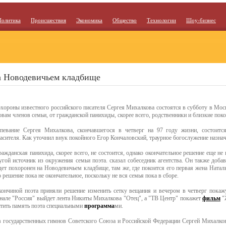
Политика
Происшествия
Экономика
Общество
Технологии
Шоу-бизнес
а Новодевичьем кладбище
хороны известного российского писателя Сергея Михалкова состоятся в субботу в Мос
овам членов семьи, от гражданской панихиды, скорее всего, родственники и близкие пок
певание Сергея Михалкова, скончавшегося в четверг на 97 году жизни, состоит
асителя. Как уточнил внук покойного Егор Кончаловский, траурное богослужение назначе
ражданская панихида, скорее всего, не состоится, однако окончательное решение еще не
угой источник из окружения семьи поэта. сказал собеседник агентства. Он также добав
дет похоронен на Новодевичьем кладбище, там же, где покоится его первая жена Натал
о решение пока не окончательное, поскольку не вся семья пока в сборе.
 кончиной поэта приняли решение изменить сетку вещания и вечером в четверг пока
анале "Россия" выйдет лента Никиты Михалкова "Отец", а "ТВ Центр" покажет
фильм
"
тить память поэта специальными
программа
ми.
ов государственных гимнов Советского Союза и Российской Федерации Сергей Михалков