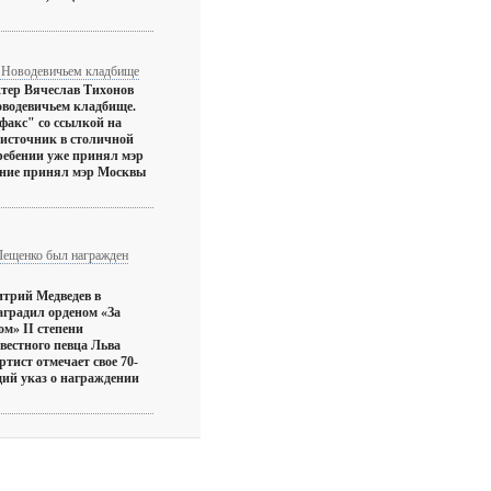
а Новодевичьем кладбище
ктер Вячеслав Тихонов
оводевичьем кладбище.
факс" со ссылкой на
источник в столичной
ребении уже принял мэр
ение принял мэр Москвы
Лещенко был награжден
итрий Медведев в
аградил орденом «За
ом» II степени
звестного певца Льва
ртист отмечает свое 70-
щий указ о награждении