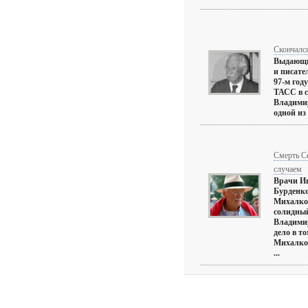
Скончалс
Выдающий
и писате
97-м год
ТАСС в с
Владими
одной из
Смерть С
случаем
Врачи Ин
Бурденко
Михалков
солидный
Владимир
дело в то
Михалков
...