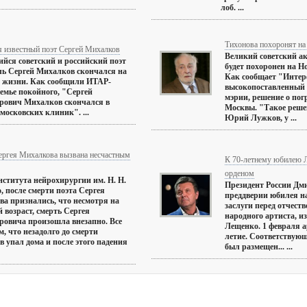
лоб. ...
Тихонова похоронят н
я известный поэт Сергей Михалков
Великий советский а
ся советский и российский поэт
будет похоронен на Н
ль Сергей Михалков скончался на
Как сообщает "Интер
у жизни. Как сообщили ИТАР-
высокопоставленный 
емье покойного, "Сергей
мэрии, решение о пог
рович Михалков скончался в
Москвы. "Такое реш
 московских клиник". ...
Юрий Лужков, у ...
ергея Михалкова вызвана несчастным
К 70-летнему юбилею 
орденом
ститута нейрохирургии им. Н. Н.
Президент России Дм
, после смерти поэта Сергея
преддверии юбилея н
а признались, что несмотря на
заслуги перед отчеств
 возраст, смерть Сергея
народного артиста, и
овича произошла внезапно. Все
Лещенко. 1 февраля а
м, что незадолго до смерти
летие. Соответствую
 упал дома и после этого падения
был размещен... ...