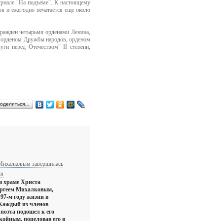
урнале "На подъеме". К настоящему
в и ежегодно печатается еще около
гражден четырьмя орденами Ленина,
, орденом Дружбы народов, орденом
ги перед Отечеством" II степени,
оделиться…
Михалковым завершилась
ля
в храме Христа
ергеем Михалковым,
97-м году жизни в
 Каждый из членов
поэта подошел к его
окойным, поцеловав его в