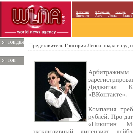
В России
В Украине
В мире
Интернет
Авто
Лента
Разное
ТОП ДНЯ
Представитель Григория Лепса подал в суд 
ТОП
МЕСЯЦА
Арбитражн
зарегистриро
Диджитал К
«ВКонтакте».
Компания треб
рублей. Про да
«Никитин М
эксклюзивный лицензиат лейбл