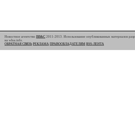
Новостное агентство
BB&C
2011-2013. Использование опубликованных материалов разр
на wlna.info.
ОБРАТНАЯ СВЯЗЬ
РЕКЛАМА
ПРАВООБЛАДАТЕЛЯМ
RSS-ЛЕНТА