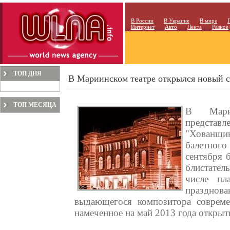
В России
В Украине
В мире
Интернет
Авто
Лента
Разное
ТОП ДНЯ
В Мариинском театре открылся новый с
ТОП МЕСЯЦА
В Мари
предста
"Хованщин
балетного
сентября 
блистате
числе пл
празднов
выдающегося композитора совреме
намеченное на май 2013 года открыт