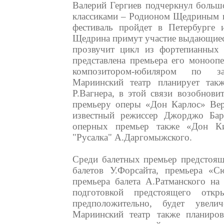
Валерий Гергиев подчеркнул больш
классиками – Родионом Щедриным 
фестиваль пройдет в Петербурге 
Щедрина примут участие выдающиес
прозвучит цикл из фортепианных 
представлена премьера его монооп
композитором-юбиляром по зак
Мариинский театр планирует так
Р.Вагнера, в этой связи возобнови
премьеру оперы «Дон Карлос» Вер
известный режиссер Джорджо Бар
оперных премьер также «Дон К
"Русалка" А.Даргомыжского.
Среди балетных премьер предстоящ
балетов У.Форсайта, премьера «
премьера балета А.Ратманского на
подготовкой предстоящего отк
предположительно, будет увел
Мариинский театр также планиров