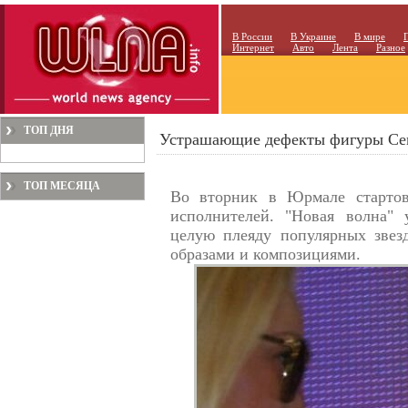
В России
В Украине
В мире
Интернет
Авто
Лента
Разное
ТОП ДНЯ
Устрашающие дефекты фигуры Се
ТОП МЕСЯЦА
Во вторник в Юрмале стартов
исполнителей. "Новая волна" 
целую плеяду популярных звез
образами и композициями.