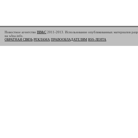
Новостное агентство
BB&C
2011-2013. Использование опубликованных материалов разр
на wlna.info.
ОБРАТНАЯ СВЯЗЬ
РЕКЛАМА
ПРАВООБЛАДАТЕЛЯМ
RSS-ЛЕНТА