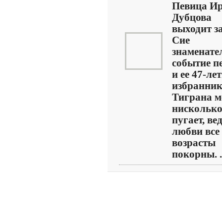
Певица И
Дубцова
выходит з
Сие
знаменате
событие п
и ее 47-ле
избранни
Тиграна м
нисколько
пугает, ве
любви все
возрасты
покорны. .