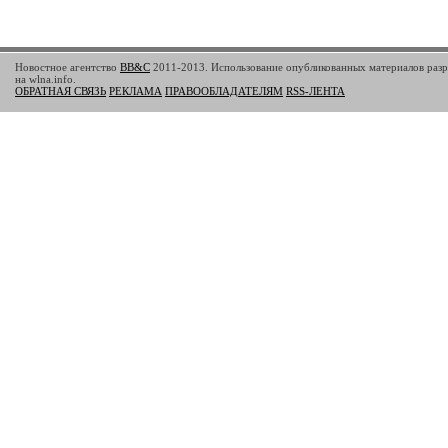
Новостное агентство
BB&C
2011-2013. Использование опубликованных материалов разр
на wlna.info.
ОБРАТНАЯ СВЯЗЬ
РЕКЛАМА
ПРАВООБЛАДАТЕЛЯМ
RSS-ЛЕНТА