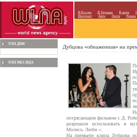
В России
В Украине
В мире
Интернет
Авто
Лента
Разное
ТОП ДНЯ
Дубцова «обнаженная» на пре
ТОП МЕСЯЦА
П
И
п
П
у
пр
п
л
Н
потрясающим фильмом с Д. Робер
разрешали использовать в му
Молись. Люби ».
На премьеру клипа Дубцова по