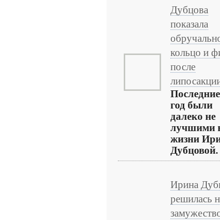
Дубцова
показала
обручальн
кольцо и ф
после
липосакци
Последние
год были
далеко не
лучшими 
жизни Ир
Дубцовой.
Ирина Дуб
решилась н
замужеств