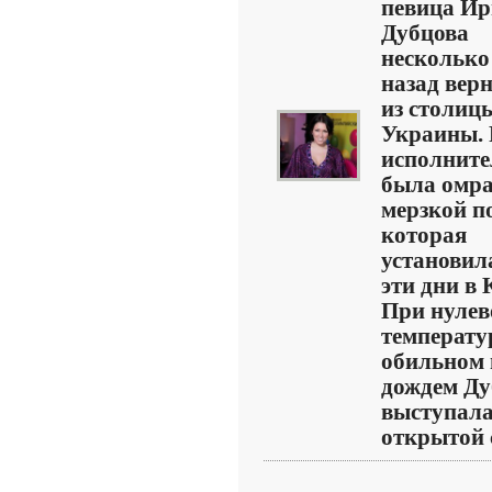
певица И
Дубцова
несколько
назад вер
из столиц
Украины. 
исполнит
была омр
мерзкой п
которая
установил
эти дни в 
При нулев
температу
обильном 
дождем Ду
выступала
открытой с