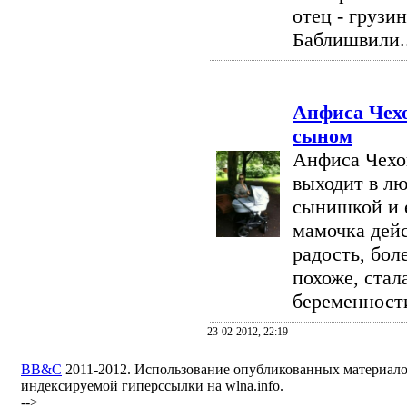
отец - грузи
Баблишвили...
Анфиса Чехо
сыном
Анфиса Чехо
выходит в л
сынишкой и е
мамочка дейс
радость, бол
похоже, стал
беременности.
23-02-2012, 22:19
BB&C
2011-2012. Использование опубликованных материало
индексируемой гиперссылки на wlna.info.
-->