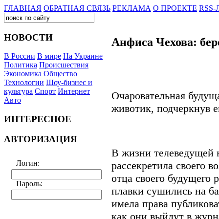
ГЛАВНАЯ
ОБРАТНАЯ СВЯЗЬ
РЕКЛАМА
О ПРОЕКТЕ
RSS-
НОВОСТИ
Анфиса Чехова: бер
В России
В мире
На Украине
Политика
Происшествия
Экономика
Общество
Технологии
Шоу-бизнес и
культура
Спорт
Интернет
Очаровательная будущ
Авто
животик, подчеркнув 
ИНТЕРЕСНОЕ
АВТОРИЗАЦИЯ
В жизни телеведущей 
Логин:
рассекретила своего в
отца своего будущего 
Пароль:
плавки сушились на ба
имела права публикова
как они выйдут в жур