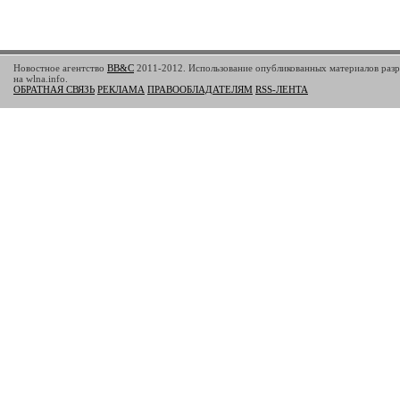
Новостное агентство
BB&C
2011-2012. Использование опубликованных материалов разр
на wlna.info.
ОБРАТНАЯ СВЯЗЬ
РЕКЛАМА
ПРАВООБЛАДАТЕЛЯМ
RSS-ЛЕНТА