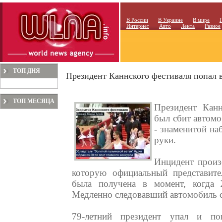
В России
В Украине
В мире
Интернет
Авто
Лента
Разное
ТОП ДНЯ
Президент Каннского фестиваля попал
ТОП МЕСЯЦА
Президент Кан
был сбит автомо
- знаменитой на
руки.
Инцидент произ
которую официальный представит
была получена в момент, когда
Медленно следовавший автомобиль с
79-летний президент упал и по