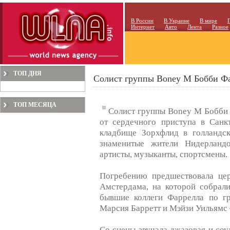
В России
В Украине
В мире
Интернет
Авто
Лента
Разное
ТОП ДНЯ
Солист группы Boney M Бобби Фа
ТОП МЕСЯЦА
Солист группы Boney M Бобби 
от сердечного приступа в Санк
кладбище Зорхфлид в голландск
знаменитые жители Нидерландо
артисты, музыканты, спортсмены.
Погребению предшествовала це
Амстердама, на которой собрали
бывшие коллеги Фаррелла по г
Марсия Барретт и Мэйзи Уильямс –
Со сцены звучала джазовая и соу