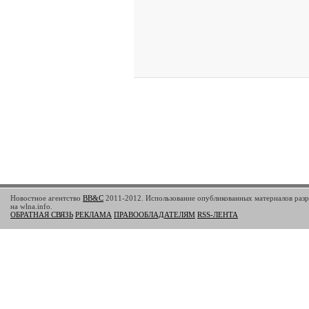
Новостное агентство
BB&C
2011-2012. Использование опубликованных материалов разр
на wlna.info.
ОБРАТНАЯ СВЯЗЬ
РЕКЛАМА
ПРАВООБЛАДАТЕЛЯМ
RSS-ЛЕНТА