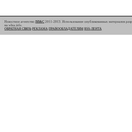
Новостное агентство
BB&C
2011-2013. Использование опубликованных материалов разр
на wlna.info.
ОБРАТНАЯ СВЯЗЬ
РЕКЛАМА
ПРАВООБЛАДАТЕЛЯМ
RSS-ЛЕНТА