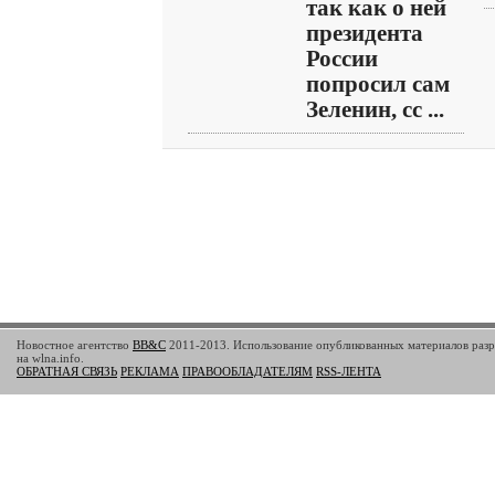
так как о ней
президента
России
попросил сам
Зеленин, сс ...
Новостное агентство
BB&C
2011-2013. Использование опубликованных материалов разр
на wlna.info.
ОБРАТНАЯ СВЯЗЬ
РЕКЛАМА
ПРАВООБЛАДАТЕЛЯМ
RSS-ЛЕНТА