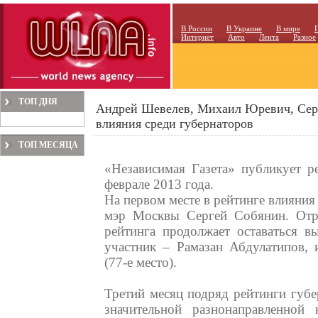
В России
В Украине
В мире
Интернет
Авто
Лента
Разное
ТОП ДНЯ
Андрей Шевелев, Михаил Юревич, Серг
влияния среди губернаторов
ТОП МЕСЯЦА
«Независимая Газета» публикует р
феврале 2013 года.
На первом месте в рейтинге влияния
мэр Москвы Сергей Собянин. Отр
рейтинга продолжает оставаться в
участник – Рамазан Абдулатипов, и
(77-е место).
Третий месяц подряд рейтинги губе
значительной разнонаправленной 