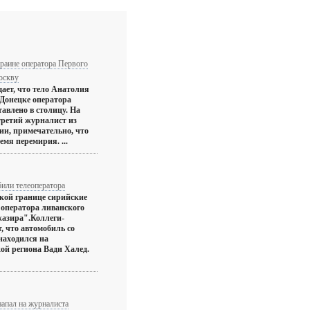
раине оператора Первого
оскву
ает, что тело Анатолия
 Донецке оператора
тавлено в столицу. На
третий журналист из
ии, примечательно, что
емя перемирия. ...
или телеоператора
кой границе сирийские
 оператора ливанского
азира".Коллеги-
, что автомобиль со
находился на
ой региона Вади Халед.
напал на журналиста