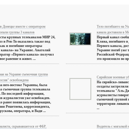
в Донецке вместе с оператором
Тело погибшего на Ук
опали группы 3 каналов
канала доставили в М
сты крупных телеканалов МИР 24,
Первый канал сообщ
 и Рен-Тв оказались также под
Кляна, погибшего в
как и погибшие операторы
Первого канала, дос
 канала» на Украине. Анатолий
Украине погиб уже 
ератор «Первого канала» получил
Российской Федерац
ое ранение в живот. ...
это произошло во вр
ая на Украине съемочная группа
Сирийские военные уб
оссия" освобождена
На сирийско-ливанс
 на юго-востоке Украины, была
солдаты застрелили
а съемочная группа телеканала
телеканала "Аль-Дж
. По последней информации,
журналисты говорят
в журналистов уже освобожден.
съемочной группой 
о ранее появилась информация,
территории ливанск
ния Решетнева, корреспондента,
...
ускова, оператора, и Вади ...
алиста, скрывавшегося от ФБР,
Водитель с мигалкой 