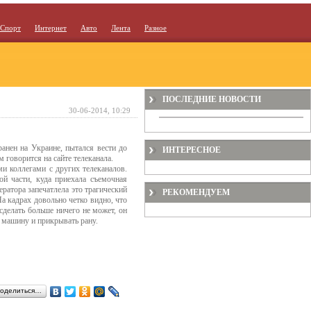
Спорт
Интернет
Авто
Лента
Разное
ПОСЛЕДНИЕ НОВОСТИ
30-06-2014, 10:29
анен на Украине, пытался вести до
ИНТЕРЕСНОЕ
 говорится на сайте телеканала.
и коллегами с других телеканалов.
ой части, куда приехала съемочная
ератора запечатлела это трагический
РЕКОМЕНДУЕМ
На кадрах довольно четко видно, что
сделать больше ничего не может, он
и машину и прикрывать рану.
оделиться…