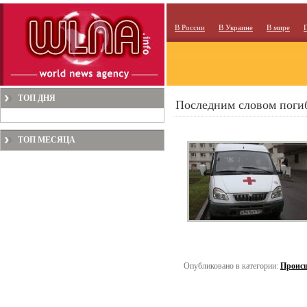
В России
В Украине
В мире
ТОП ДНЯ
Последним словом погиб
ТОП МЕСЯЦА
Опубликовано в категории:
Проис