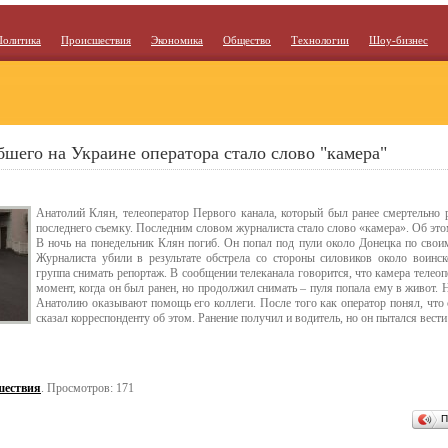
Политика
Происшествия
Экономика
Общество
Технологии
Шоу-бизнес
шего на Украине оператора стало слово "камера"
Анатолий Клян, телеоператор Первого канала, который был ранее смертельно р
последнего съемку. Последним словом журналиста стало слово «камера». Об этом
В ночь на понедельник Клян погиб. Он попал под пули около Донецка по своим
Журналиста убили в результате обстрела со стороны силовиков около воинск
группа снимать репортаж. В сообщении телеканала говорится, что камера телеоп
момент, когда он был ранен, но продолжил снимать – пуля попала ему в живот. 
Анатолию оказывают помощь его коллеги. После того как оператор понял, что 
сказал корреспонденту об этом. Ранение получил и водитель, но он пытался вест
шествия
. Просмотров: 171
П