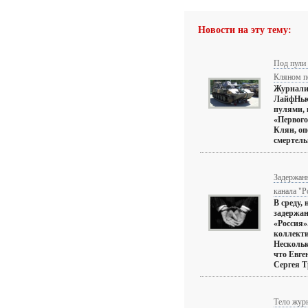
Новости на эту тему:
Под пули 
Кляном п
Журнали
ЛайфНьюз
пулями, 
«Первого
Клян, оп
смертельн
Задержанн
канала "Р
В среду,
задержан
«Россия»
коллекти
Нескольк
что Евге
Сергея Тр
Тело журн