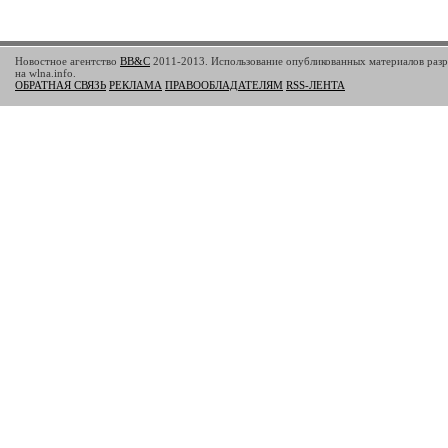
Новостное агентство
BB&C
2011-2013. Использование опубликованных материалов разр
на wlna.info.
ОБРАТНАЯ СВЯЗЬ
РЕКЛАМА
ПРАВООБЛАДАТЕЛЯМ
RSS-ЛЕНТА