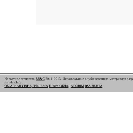
Новостное агентство
BB&C
2011-2013. Использование опубликованных материалов разр
на wlna.info.
ОБРАТНАЯ СВЯЗЬ
РЕКЛАМА
ПРАВООБЛАДАТЕЛЯМ
RSS-ЛЕНТА