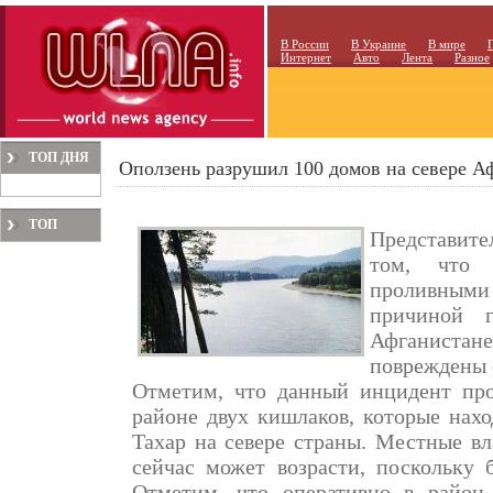
В России
В Украине
В мире
Интернет
Авто
Лента
Разное
ТОП ДНЯ
Оползень разрушил 100 домов на севере А
ТОП
Представите
МЕСЯЦА
том, что 
проливными 
причиной 
Афганист
повреждены 
Отметим, что данный инцидент про
районе двух кишлаков, которые нахо
Тахар на севере страны. Местные вл
сейчас может возрасти, поскольку б
Отметим, что оперативно в район,