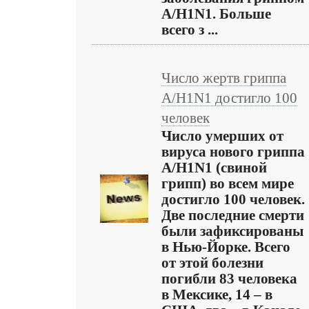
A/H1N1. Больше
всего з ...
Число жертв гриппа
A/H1N1 достигло 100
человек
Число умерших от
вируса нового гриппа
A/H1N1 (свиной
грипп) во всем мире
достигло 100 человек.
Две последние смерти
были зафиксированы
в Нью-Йорке. Всего
от этой болезни
погибли 83 человека
в Мексике, 14 – в