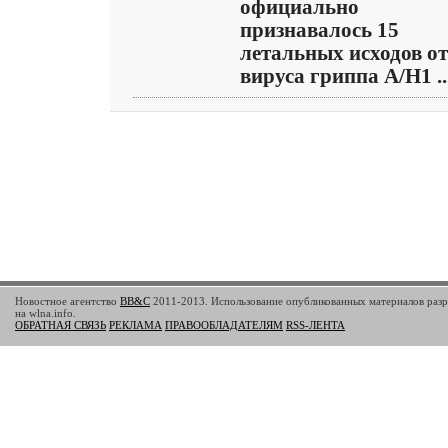
официально
признавалось 15
летальных исходов от
вируса гриппа А/H1 ..
Новостное агентство
BB&C
2011-2013. Использование опубликованных материалов разр
на wlna.info.
ОБРАТНАЯ СВЯЗЬ
РЕКЛАМА
ПРАВООБЛАДАТЕЛЯМ
RSS-ЛЕНТА