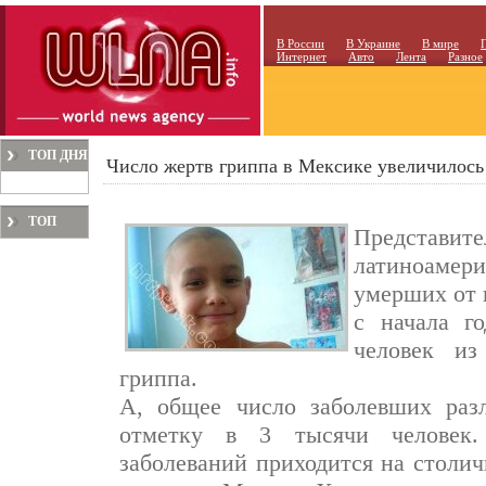
В России
В Украине
В мире
Интернет
Авто
Лента
Разное
ТОП ДНЯ
Число жертв гриппа в Мексике увеличилось 
ТОП
Представит
МЕСЯЦА
латиноамери
умерших от 
с начала г
человек из
гриппа.
А, общее число заболевших раз
отметку в 3 тысячи человек.
заболеваний приходится на столич