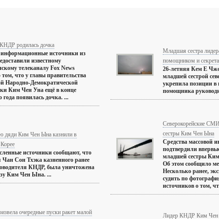
 КНДР родилась дочка
Младшая сестра лидер
 информационные источники из
едоставили известному
помощником и секрет
скому телеканалу Fox News
26-летняя Кем Е Чжо
о том, что у главы правительства
младшей сестрой сев
ой Народно-Демократической
укрепила позиции в 
ки Ким Чен Уна ещё в конце
помощника руководит
 года появилась дочка. ...
Северокорейские СМИ 
сестры Ким Чен Ына
ю дяди Ким Чен Ына казнили в
Средства массовой 
 Корее
подтвердили впервы
ленные источники сообщают, что
младшей сестры Ким
я Чан Сон Тхэка казненного ранее
Об этом сообщило ме
оводителя КНДР, была уничтожена
Несколько ранее, эк
зу Ким Чен Ына. ...
судить по фотограф
источников о том, чт
извела очередные пуски ракет малой
Лидер КНДР Ким Чен 