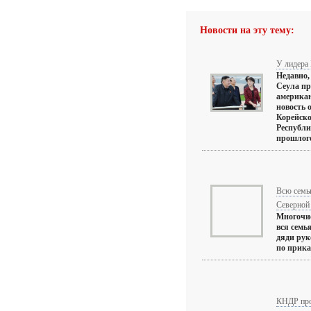
Новости на эту тему:
У лидера
Недавно,
Сеула пр
американ
новость 
Корейск
Республи
прошлого
Всю семь
Северной
Многочис
вся семь
дяди рук
по прика
КНДР про