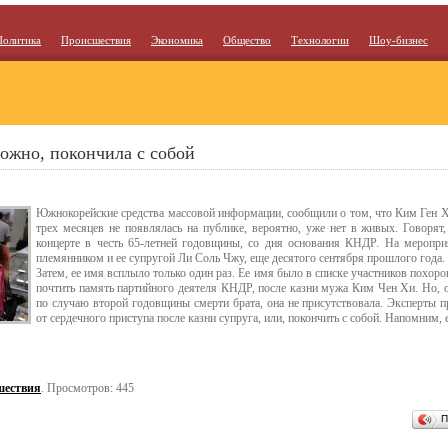
Политика
Происшествия
Экономика
Общество
Технологии
Шоу-бизнес
ожно, покончила с собой
Южнокорейские средства массовой информации, сообщили о том, что Ким Ген Хи
трех месяцев не появлялась на публике, вероятно, уже нет в живых. Говорят,
концерте в честь 65-летней годовщины, со дня основания КНДР. На мероприя
племянником и ее супругой Ли Соль Чжу, еще десятого сентября прошлого года.
Затем, ее имя всплыло только один раз. Ее имя было в списке участников похор
почтить память партийного деятеля КНДР, после казни мужа Ким Чен Хи. Но, о
по случаю второй годовщины смерти брата, она не присутствовала. Эксперты п
от сердечного приступа после казни супруга, или, покончить с собой. Напомним, е
шествия
. Просмотров: 445
П