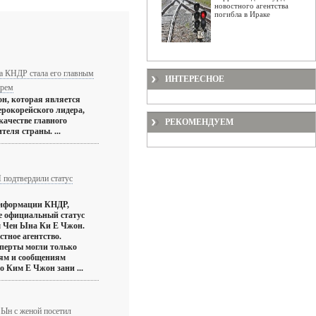
новостного агентства
погибла в Ираке
а КНДР стала его главным
ИНТЕРЕСНОЕ
арем
н, которая является
ерокорейского лидера,
качестве главного
РЕКОМЕНДУЕМ
еля страны. ...
подтвердили статус
информации КНДР,
е официальный статус
 Чен Ына Ки Е Чжон.
стное агентство.
сперты могли только
иям и сообщениям
о Ким Е Чжон зани ...
Ын с женой посетил