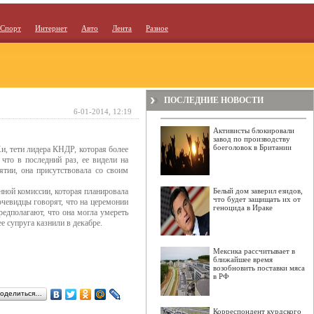
Спорт
Интернет
Авто
Лента
Разное
ПОСЛЕДНИЕ НОВОСТИ
6-01-2014, 12:19
Активисты блокировали
завод по производству
боеголовок в Британии
, тети лидера КНДР, которая более
 что в последний раз, ее видели на
тии, она присутствовала со своим
онной комиссии, которая планировала
Белый дом заверил езидов,
что будет защищать их от
чевидцы говорят, что на церемонии
геноцида в Ираке
редполагают, что она могла умереть
е супруга казнили в декабре.
Мексика рассчитывает в
ближайшее время
возобновить поставки мяса
в РФ
оделиться…
Корреспондент курдского