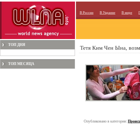
В России
В Украине
В мире
ТОП ДНЯ
Тетя Ким Чен Ына, возм
ТОП МЕСЯЦА
Опубликовано в категории:
Проис