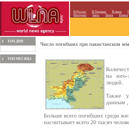
В России
В Украине
В мире
Интернет
Авто
Лента
Разное
ТОП ДНЯ
Число погибших при пакистанском зем
ТОП МЕСЯЦА
Количест
на юго-
людей.
Также у
данным ,
Больше всего погибших среди жит
насчитывает всего 20 тысяч челов