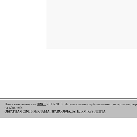
Новостное агентство
BB&C
2011-2013. Использование опубликованных материалов разр
на wlna.info.
ОБРАТНАЯ СВЯЗЬ
РЕКЛАМА
ПРАВООБЛАДАТЕЛЯМ
RSS-ЛЕНТА