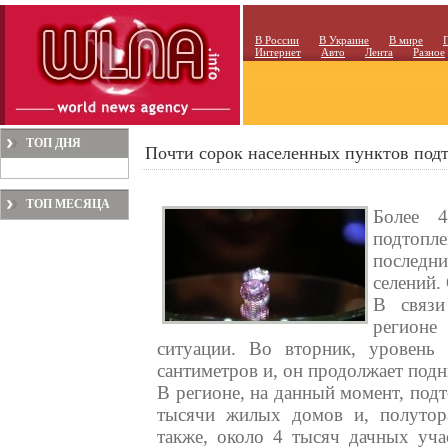
В России
В Украине
В мире
Интернет
Авто
Лента
Разное
ТОП ДНЯ
Почти сорок населенных пунктов подт
ТОП МЕСЯЦА
Более 4
подтопле
последн
селений.
В связи
регионе
ситуации. Во вторник, уровень
сантиметров и, он продолжает подн
В регионе, на данный момент, под
тысячи жилых домов и, полутор
также, около 4 тысяч дачных уча