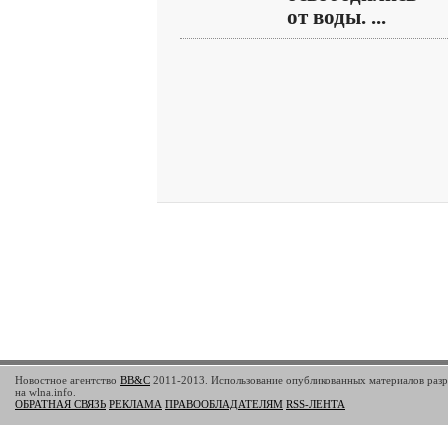
от воды. ...
Новостное агентство
BB&C
2011-2013. Использование опубликованных материалов разр
на wlna.info.
ОБРАТНАЯ СВЯЗЬ
РЕКЛАМА
ПРАВООБЛАДАТЕЛЯМ
RSS-ЛЕНТА