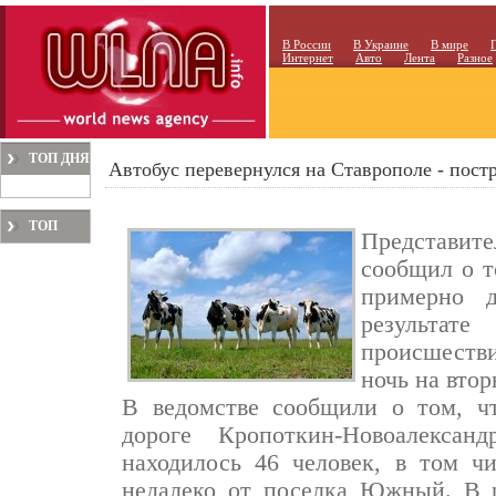
В России
В Украине
В мире
Интернет
Авто
Лента
Разное
ТОП ДНЯ
Автобус перевернулся на Ставрополе - постр
ТОП
Представи
МЕСЯЦА
сообщил о т
примерно 
результа
происшестви
ночь на втор
В ведомстве сообщили о том, ч
дороге Кропоткин-Новоалександ
находилось 46 человек, в том чи
недалеко от поселка Южный. В р