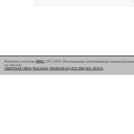
Новостное агентство
BB&C
2011-2013. Использование опубликованных материалов разр
на wlna.info.
ОБРАТНАЯ СВЯЗЬ
РЕКЛАМА
ПРАВООБЛАДАТЕЛЯМ
RSS-ЛЕНТА