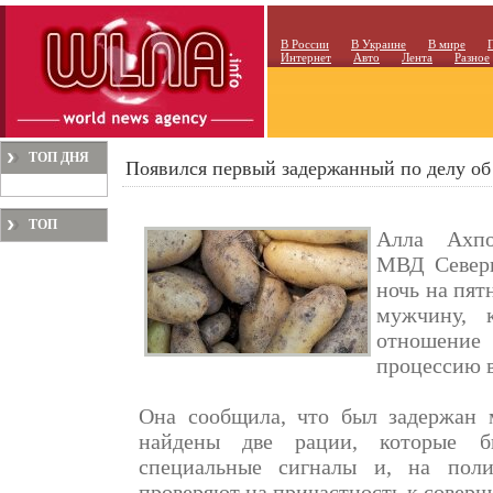
В России
В Украине
В мире
Интернет
Авто
Лента
Разное
ТОП ДНЯ
Появился первый задержанный по делу об 
ТОП
Алла Ахпо
МЕСЯЦА
МВД Северн
ночь на пят
мужчину, 
отношени
процессию в
Она сообщила, что был задержан 
найдены две рации, которые б
специальные сигналы и, на поли
проверяют на причастность к совер