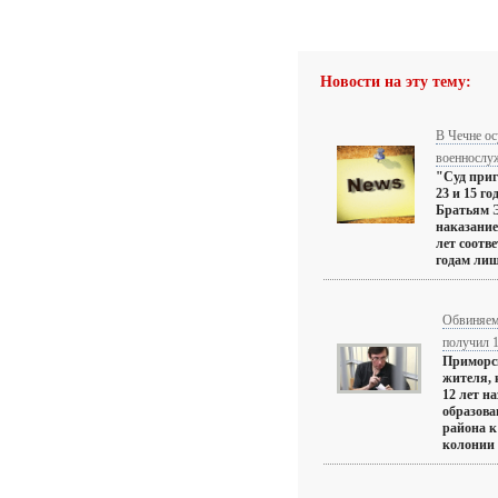
Новости на эту тему:
В Чечне о
военнослу
"Суд приг
23 и 15 г
Братьям Э
наказание
лет соотв
годам лиш
Обвиняем
получил 1
Приморск
жителя, 
12 лет н
образова
района к
колонии 