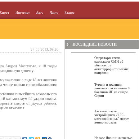
Спорт
Интернет
Авто
Лента
Разное
ПОСЛЕДНИЕ НОВОСТИ
27-05-2013, 09:26
Операторы связи
рассказали СМИ об
убытках от
ера Андрея Мозгунова, к 18 годам
антитеррористических
рагодовалую девочку.
поправок
ему наказание в виде 18 лет лишения
ка что не вышли сроки обжалования
Турция и коалиция
уничтожили не менее 8
боевиков ИГ на севере
остоянии сильнейшего алкогольного
Сирии
ес ей как минимум 95 ударов ножом.
ировать смерть от укусов ребенка.
де он отказался.
Аксенов: часть
застройщиков \"100-
метровой зоны\" могут
амнистировать
На юге Японии ливневые