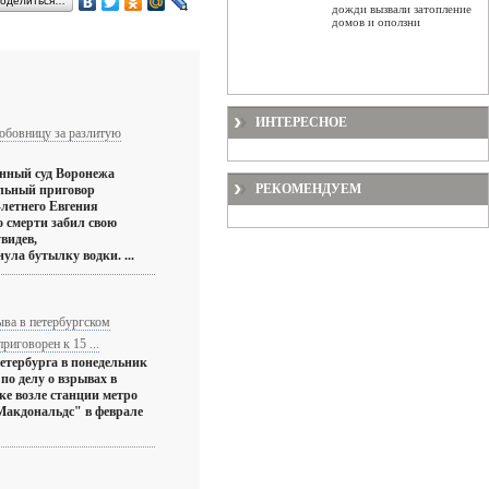
оделиться…
дожди вызвали затопление
домов и оползни
ИНТЕРЕСНОЕ
бовницу за разлитую
нный суд Воронежа
РЕКОМЕНДУЕМ
льный приговор
-летнего Евгения
о смерти забил свою
видев,
ула бутылку водки. ...
ыва в петербургском
риговорен к 15 ...
Петербурга в понедельник
по делу о взрывах в
ке возле станции метро
"Макдональдс" в феврале