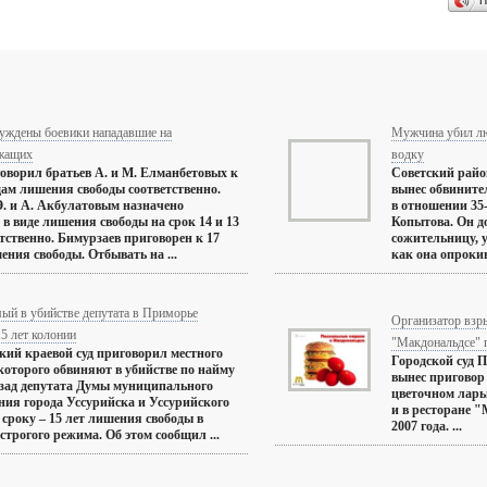
П
суждены боевики нападавшие на
Мужчина убил лю
жащих
водку
оворил братьев А. и М. Елманбетовых к
Советский райо
одам лишения свободы соответственно.
вынес обвините
. и А. Акбулатовым назначено
в отношении 35
 в виде лишения свободы на срок 14 и 13
Копытова. Он д
етственно. Бимурзаев приговорен к 17
сожительницу, у
ения свободы. Отбывать на ...
как она опрокин
ый в убийстве депутата в Приморье
Организатор взр
5 лет колонии
"Макдональдсе" п
ий краевой суд приговорил местного
Городской суд 
которого обвиняют в убийстве по найму
вынес приговор 
азад депутата Думы муниципального
цветочном ларь
ния города Уссурийска и Уссурийского
и в ресторане 
 сроку – 15 лет лишения свободы в
2007 года. ...
строгого режима. Об этом сообщил ...