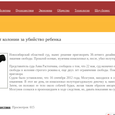
Политика
Происшествия
Экономика
Общество
Технологии
Шоу-бизнес
т колонии за убийство ребенка
Новосибирский областной суд, вынес решение приговорить 38-летнего дизайн
лишения свободы. Прошлой осенью, мужчина изнасиловал и, после, убил полуто
Представитель суда Анна Растопчина, сообщила о том, что 22 мая, суд назначил 
свободы в колонии строгого режима и, еще двух лет ограничения свободы. По
приговора.
Судом было установлено, что 16 сентября 2012 года, Мозгунов, находился в с
опьянения. В этот же день, он изнасиловал полуторагодовалую девочку и, нан
Затем, он положил ее тело около собачей будки, желая таким образом инсцен
Мозгунов сознался в произошедшем в ходе следствия, но, давать показания на су
шествия
. Просмотров: 615