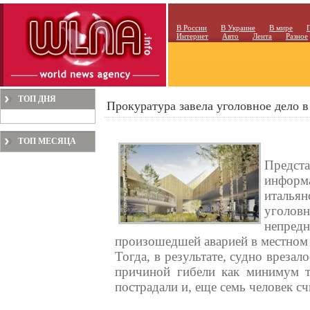
В России
В Украине
В мире
Интернет
Авто
Лента
Разное
ТОП ДНЯ
Прокуратура завела уголовное дело в
ТОП МЕСЯЦА
Предста
информа
италья
уголов
непред
произошедшей аварией в местном 
Тогда, в результате, судно вреза
причиной гибели как минимум т
пострадали и, еще семь человек с