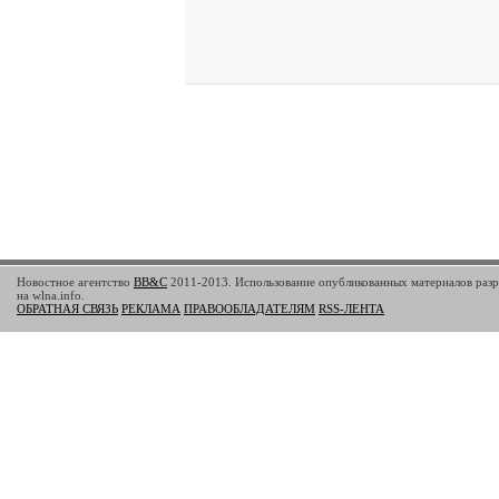
Новостное агентство
BB&C
2011-2013. Использование опубликованных материалов разр
на wlna.info.
ОБРАТНАЯ СВЯЗЬ
РЕКЛАМА
ПРАВООБЛАДАТЕЛЯМ
RSS-ЛЕНТА