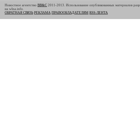
Новостное агентство
BB&C
2011-2013. Использование опубликованных материалов разр
на wlna.info.
ОБРАТНАЯ СВЯЗЬ
РЕКЛАМА
ПРАВООБЛАДАТЕЛЯМ
RSS-ЛЕНТА