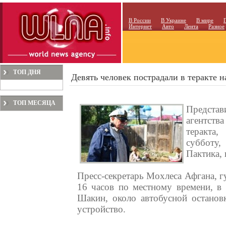
В России
В Украине
В мире
Интернет
Авто
Лента
Разное
ТОП ДНЯ
Девять человек пострадали в теракте 
ТОП МЕСЯЦА
Предста
агентств
теракта
субботу,
Пактика, 
Пресс-секретарь Мохлеса Афгана, г
16 часов по местному времени, в 
Шакин, около автобусной останов
устройство.