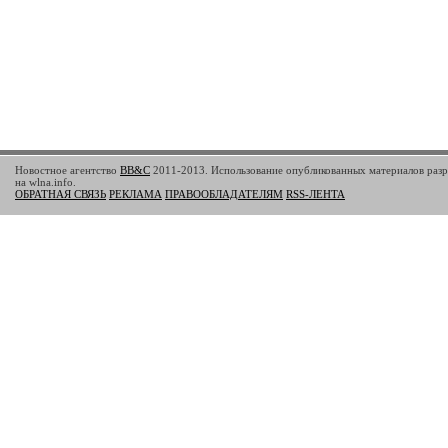
Новостное агентство
BB&C
2011-2013. Использование опубликованных материалов разр
на wlna.info.
ОБРАТНАЯ СВЯЗЬ
РЕКЛАМА
ПРАВООБЛАДАТЕЛЯМ
RSS-ЛЕНТА