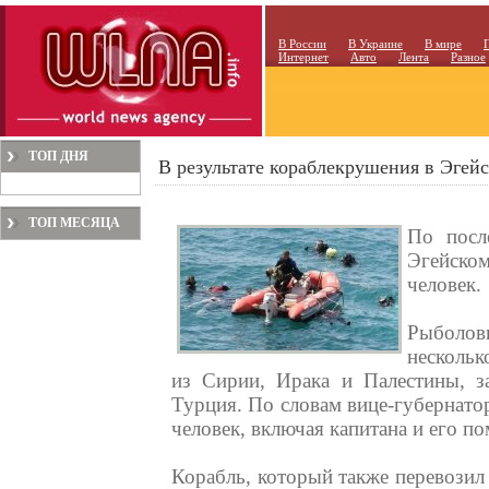
В России
В Украине
В мире
Интернет
Авто
Лента
Разное
ТОП ДНЯ
В результате кораблекрушения в Эгей
ТОП МЕСЯЦА
По посл
Эгейском
человек.
Рыболов
нескольк
из Сирии, Ирака и Палестины, з
Турция. По словам вице-губернатор
человек, включая капитана и его п
Корабль, который также перевозил