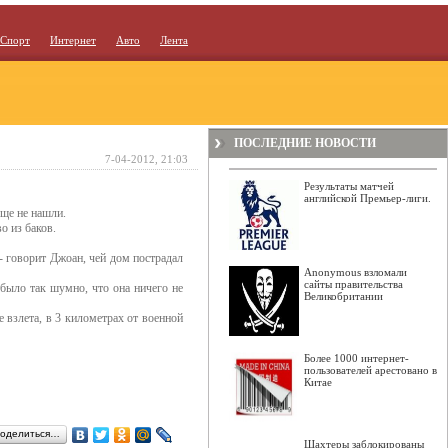
Спорт
Интернет
Авто
Лента
ПОСЛЕДНИЕ НОВОСТИ
7-04-2012, 21:03
Результаты матчей
английской Премьер-лиги.
еще не нашли.
о из баков.
 - говорит Джоан, чей дом пострадал
Anonymous взломали
сайты правительства
 было так шумно, что она ничего не
Великобритании
 взлета, в 3 километрах от военной
Более 1000 интернет-
пользователей арестовано в
Китае
оделиться…
Шахтеры заблокированы