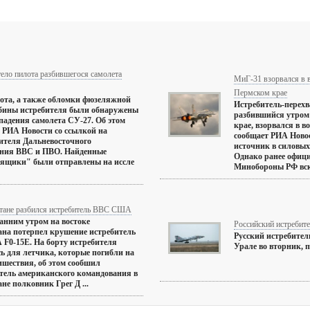
ело пилота разбившегося самолета
МиГ-31 взорвался в в
Пермском крае
ота, а также обломки фюзеляжной
Истребитель-перех
бины истребителя были обнаружены
разбившийся утром 
 падения самолета СУ-27. Об этом
крае, взорвался в во
 РИА Новости со ссылкой на
сообщает РИА Новос
ителя Дальневосточного
источник в силовых
ения ВВС и ПВО. Найденные
Однако ранее офиц
 ящики" были отправлены на иссле
Минобороны РФ вско
тане разбился истребитель ВВС США
анним утром на востоке
Российский истребите
на потерпел крушение истребитель
Русский истребител
F0-15E. На борту истребителя
Урале во вторник, п
ь для летчика, которые погибли на
ишествия, об этом сообшил
тель американского командования в
не полковник Грег Д ...