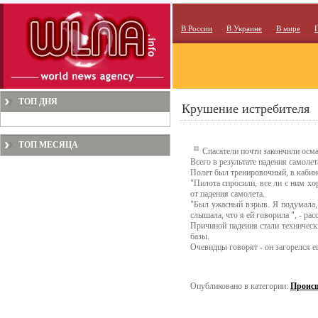
В России
В Украине
В мире
ТОП ДНЯ
Крушение истребителя
ТОП МЕСЯЦА
Спасатели почти закончили осм
Всего в результате падения самоле
Полет был тренировочный, в кабин
"Пилота спросили, все ли с ним хо
от падения самолета.
"Был ужасный взрыв. Я подумала, м
слышала, что я ей говорила ", - р
Причиной падения стали технически
базы.
Очевидцы говорят - он загорелся е
Опубликовано в категории:
Проис