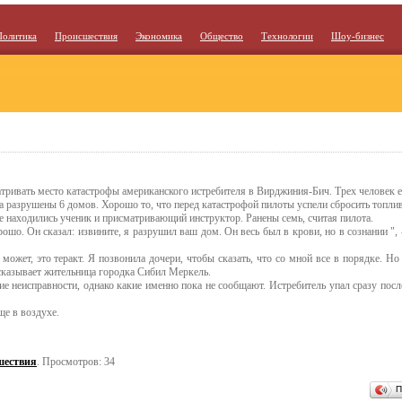
Политика
Происшествия
Экономика
Общество
Технологии
Шоу-бизнес
атривать место катастрофы американского истребителя в Вирджиния-Бич. Трех человек 
та разрушены 6 домов. Хорошо то, что перед катастрофой пилоты успели сбросить топлив
е находились ученик и присматривающий инструктор. Ранены семь, считая пилота.
рошо. Он сказал: извините, я разрушил ваш дом. Он весь был в крови, но в сознании ",
ожет, это теракт. Я позвонила дочери, чтобы сказать, что со мной все в порядке. Но
ассказывает жительница городка Сибил Меркель.
е неисправности, однако какие именно пока не сообщают. Истребитель упал сразу после
ще в воздухе.
шествия
. Просмотров: 34
П