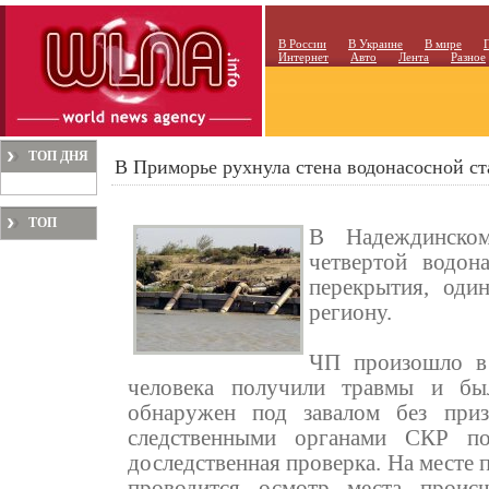
В России
В Украине
В мире
Интернет
Авто
Лента
Разное
ТОП ДНЯ
В Приморье рухнула стена водонасосной ст
ТОП
В Надеждинско
МЕСЯЦА
четвертой водон
перекрытия, оди
региону.
ЧП произошло в 
человека получили травмы и был
обнаружен под завалом без при
следственными органами СКР п
доследственная проверка. На месте 
проводится осмотр места происш