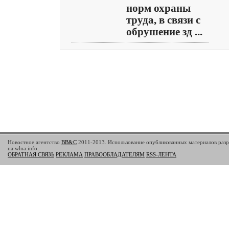
норм охраны
труда, в связи с
обрушение зд ...
Новостное агентство
BB&C
2011-2013. Использование опубликованных материалов разр
на wlna.info.
ОБРАТНАЯ СВЯЗЬ
РЕКЛАМА
ПРАВООБЛАДАТЕЛЯМ
RSS-ЛЕНТА