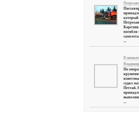
Петрозав
Пассажир
принадл
который 
Петрозав
Карелии.
погибли 
самолета
...
В авиака
Владимир
По опера
крушения
известны
судил ма
Петтай. 
принадл
выполнвя
...