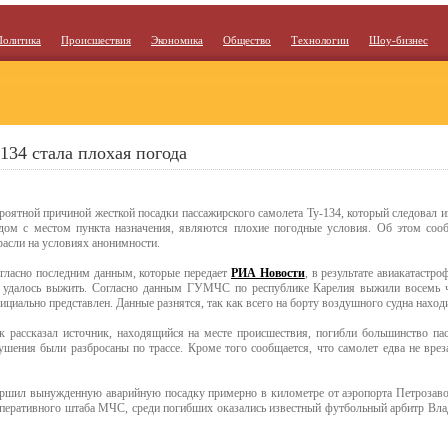
Политика
Происшествия
Экономика
Общество
Технологии
Шоу-бизнес
34 стала плохая погода
роятной причиной жесткой посадки пассажирского самолета Ту-134, который следовал 
дом с местом пункта назначения, являются плохие погодные условия. Об этом со
расли на условиях анонимности.
гласно последним данным, которые передает
РИА Новости
, в результате авиакатастр
 удалось выжить. Согласно данным ГУМЧС по республике Карелия выжили восемь ч
ициально представлен. Данные разнятся, так как всего на борту воздушного судна наход
к рассказал источник, находящийся на месте происшествия, погибли большинство пас
ушения были разбросаны по трассе. Кроме того сообщается, что самолет едва не врез
ершил вынужденную аварийную посадку примерно в километре от аэропорта Петрозаво
 оперативного штаба МЧС, среди погибших оказались известный футбольный арбитр Вл