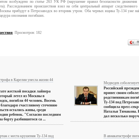
ентом возбуждено по статье 263 УК РФ (нарушение правил безопасности движения 
та). Расследованием происшествия взял на себя центральный аппарат следственного 
Москвы прибудут в Петрозаводск во вторник утром. Оба черных ящика Ту-134 уже на
цедура опознания погибших.
шествия
. Просмотров: 182
П
трофа в Карелии унесла жизни 44
Медведев соболезнует
Российский президе
тате жесткой посадки лайнера
принес своим соболе
который летел из Москвы в
родственникам поги
одск, погибли 44 человек. Восемь
Ту-134 под Петрозав
 благодаря счастливому стечению
сообщила пресс-секр
льств остались живы, среди
Наталья Тимакова. К
один ребенок. "Согласно последним
дал несколько поруч
а борту разбившегося са ...
ртаж с места крушения Ту-134 под
В авиакатастрофе пог