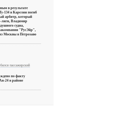
ным в результате
у-134 в Карелии погиб
ый арбитр, который
р-лиги, Владимир
здушного судна,
иакомпании "РусЭйр",
из Москвы в Петрозаво
бился пассажирский
уждено по факту
Ан-24 в районе