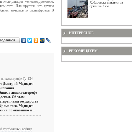
и эксплуатации железнодорожного,
Хабаровска снизился за
комитета. Планируется, что группа
сутки на 7 см
йдены, началась их расшифровка. В
ИНТЕРЕСНОЕ
оделиться…
РЕКОМЕНДУЕМ
 по катастрофе Ту-134
нт Дмитрий Медведев
знования
бших в авиакатастрофе
одском. Об этом
етарь главы государства
роме того, Медведев
ения по оказанию н ...
иб футбольный арбитр