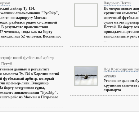
одском
Владимир Петтай
ский лайнер Ту-134,
По оперативным дан
ежавший авиакомпании "РусЭйр",
крушения самолета Т
летел по маршруту Москва -
известный футбольн
одск, разбился рядом со столицей
судил матчи премье
 В результате происшествия
Петтай. На борту во
47 человека, тогда как на борту
принадлежащего ав
 находились 52 человека. Восемь пос
выполнвяшего рейс 
...
тастрофе погиб футбольный арбитр
 Петтай
тивным данным в результате
Под Красноярском раз
 самолета Ту-134 в Карелии погиб
самолет
й футбольный арбитр, который
Уголовное дело возб
тчи премьер-лиги, Владимир
крушения самолета 
На борту воздушного судна,
аэропорта
ежащего авиакомпании "РусЭйр",
шего рейс из Москвы в Петрозаво