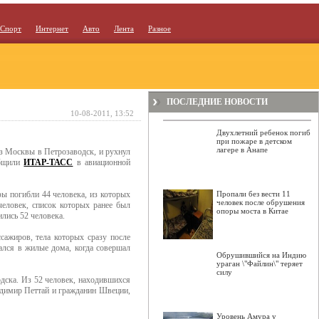
Спорт
Интернет
Авто
Лента
Разное
ПОСЛЕДНИЕ НОВОСТИ
10-08-2011, 13:52
Двухлетний ребенок погиб
при пожаре в детском
лагере в Анапе
из Москвы в Петрозаводск, и рухнул
общили
ИТАР-ТАСС
в авиационной
офы погибли 44 человека, из которых
Пропали без вести 11
человек после обрушения
еловек, список которых ранее был
опоры моста в Китае
ились 52 человека.
сажиров, тела которых сразу после
ался в жилые дома, когда совершал
Обрушившийся на Индию
ураган \"Файлин\" теряет
силу
дска. Из 52 человек, находившихся
адимир Петтай и гражданин Швеции,
Уровень Амура у