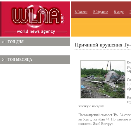
В России
В Украине
В мире
ТОП ДНЯ
Причиной крушения Ту-1
ТОП МЕСЯЦА
Ве
ря
от
Со
10
оф
Ка
кр
жесткую посадку.
Пассажирский самолет Ту-134 сов
на борту, погибли 44. По данным
спасатель Якоб Веттрут.