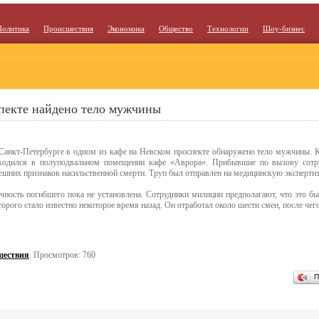
Политика
Происшествия
Экономика
Общество
Технологии
Шоу-бизнес
пекте найдено тело мужчины
Санкт-Петербурге в одном из кафе на Невском проспекте обнаружено тело мужчины. 
ходился в полуподвальном помещении кафе «Аврора». Прибывшие по вызову сотр
ешних признаков насильственной смерти. Труп был отправлен на медицинскую экспертиз
чность погибшего пока не установлена. Сотрудники милиции предполагают, что это 
торого стало известно некоторое время назад. Он отработал около шести смен, после чего
шествия
. Просмотров: 760
П