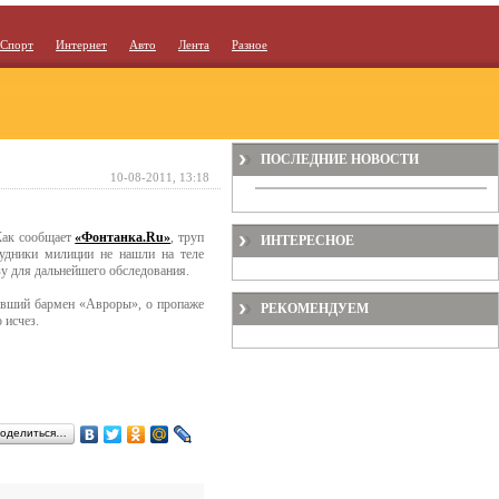
Спорт
Интернет
Авто
Лента
Разное
ПОСЛЕДНИЕ НОВОСТИ
10-08-2011, 13:18
Как сообщает
«Фонтанка.Ru»
, труп
ИНТЕРЕСНОЕ
удники милиции не нашли на теле
у для дальнейшего обследования.
бывший бармен «Авроры», о пропаже
РЕКОМЕНДУЕМ
 исчез.
оделиться…