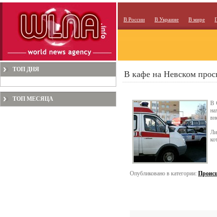
В России
В Украине
В мире
ТОП ДНЯ
В кафе на Невском прос
ТОП МЕСЯЦА
В 
на
вн
Ли
ко
Опубликовано в категории:
Проис