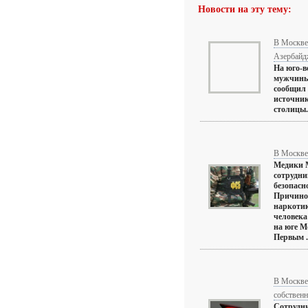
Новости на эту тему:
В Москве 
Азербайд
На юго-в
мужчины
сообщил 
источник
столицы. 
В Москве
Медики 
сотрудн
безопасн
Причиной
наркотик
человека
на юге М
Первым .
В Москве
собствен
Сотрудн