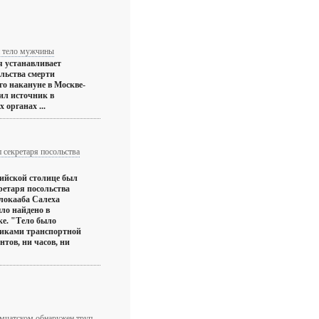
и тело мужчины
 устанавливает
ельства смерти
о накануне в Москве-
щил источник в
органах ...
 секретаря посольства
сийской столице был
ретаря посольства
локааба Салеха
ло найдено в
е. "Тело было
никами транспортной
тов, ни часов, ни
мчатском обнаружен труп