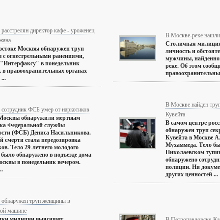
расстрелян директор кафе - уроженец
В Москве-реке нашл
жана
Столичная милиция
остоке Москвы обнаружен труп
личность и обстоят
 с огнестрельными ранениями,
мужчины, найденног
"Интерфаксу" в понедельник
реке. Об этом сооб
 в правоохранительных органах
правоохранительных 
...
В Москве найден труп
 сотрудник ФСБ умер от наркотиков
Кувейта
Москвы обнаружили мертвым
В самом центре рос
ика Федеральной службы
обнаружен труп сек
ости (ФСБ) Дениса Насильникова.
Кувейта в Москве А
 смерти стала передозировка
Мухаммеда. Тело бы
ов. Тело 29-летнего молодого
Николаевском тупик
 было обнаружено в подъезде дома
обнаружено сотруд
осквы в понедельник вечером.
полиции. Ни докумен
..
других ценностей ...
 обнаружен труп женщины в
ной машине
ики милиции выясняют
В Петропавловске-Ка