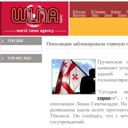
В России
В Украине
В мире
Интернет
Авто
Лента
Разное
ТОП ДНЯ
Оппозиция заблокировала главную 
ТОП МЕСЯЦА
Грузинская 
начинает уст
зданий па
госканцеляри
"Сегодня м
город
ки", - 
оппозиции Леван Гачечиладзе. По
размещены вдоль всего проспект
Тбилиси. Он сообщил, что с чет
госучреждений.