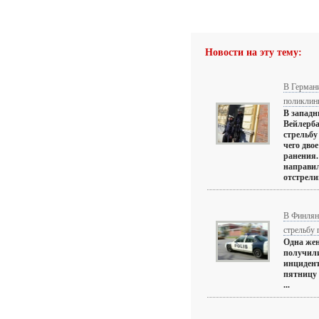
Новости на эту тему:
В Германи
поликлин
В западн
Вейлерб
стрельбу
чего дво
ранения.
направил
отстрелив
В Финлян
стрельбу
Одна жен
получили
инцидент
пятницу 
...