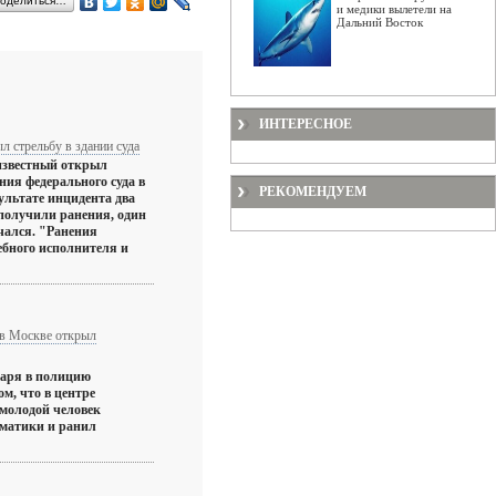
оделиться…
и медики вылетели на
Дальний Восток
ИНТЕРЕСНОЕ
 стрельбу в здании суда
известный открыл
ния федерального суда в
РЕКОМЕНДУЕМ
ультате инцидента два
получили ранения, один
чался. "Ранения
бного исполнителя и
 в Москве открыл
варя в полицию
ом, что в центре
 молодой человек
вматики и ранил