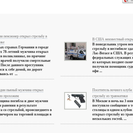
П
и пенсионер открыл стрельбу в
В США неизвестный открыл
ике
В понедельник утром не
ых странах Германии в городе
стрельбу в вестибюле зда
ах 78-летний мужчина открыл
Лас-Вегасе в США. В рез
 в поликлинике, по причине
федеральных служащих 
е врачей получили смертельные
из которых позднее скон
 После данного преступник
получили помощник суде
ся к себе домой, по дороге
офи ...
аясь от ...
дии пьяный мужчина открыл
Посетитель ночного клуба
 по прохожим
стрельбу из травматики
щина погибла и двое мужчин
В Москве в ночь на 3 ян
 ранения в результате
поступило сообщение о т
а со стрельбой, происшедшего в
столицы в одном клубов
вечером на торговой площади в
открыл стрельбу из тра
нескольких гостей. ...