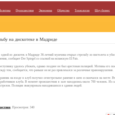
Политика
Происшествия
Экономика
Общество
Технологии
Шоу-бизнес
льбу на дискотеке в Мадриде
 одной из дискотек в Мадриде 36-летний мужчина открыл стрельбу из пистолета и уби
нения, сообщает Der Spiegel со ссылкой на испанскую El Pais.
еступнику удалось убежать, однако позднее он был арестован полицией. Мотивы его по
жду тем, сообщается, что раньше он не раз привлекался за различные правонарушения.
ранник на входе в клуб получил огнестрельное ранение в шею и скончался на месте. 
 работников клуба. В момент происшествия в зале находились около 700 человек. Из-
стрелов. Полиция эвакуировала находившихся в здании людей.
шествия
. Просмотров: 340