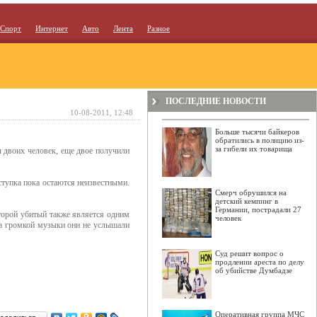
Спорт
Интернет
Авто
Лента
Разное
ПОСЛЕДНИЕ НОВОСТИ
10-08-2011, 12:48
Больше тысячи байкеров
обратились в полицию из-
за гибели их товарища
л двоих человек, еще двое получили
ступка пока остаются неизвестными.
Смерч обрушился на
детский кемпинг в
Германии, пострадали 27
Второй убитый также является одним
человек
за громкой музыки они не услышали
Суд решит вопрос о
продлении ареста по делу
об убийстве Думбадзе
Оперативная группа МЧС