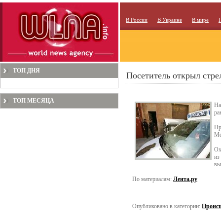
В России
В Украине
В мире
ТОП ДНЯ
Посетитель открыл стре
ТОП МЕСЯЦА
На
ра
Пр
Ме
Ох
из
вы
По материалам:
Лента.ру
Опубликовано в категории:
Проис