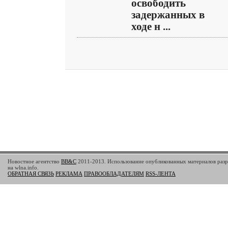
освободить
задержанных в
ходе н ...
Новостное агентство
BB&C
2011-2013. Использование опубликованных материалов разр
на wlna.info.
ОБРАТНАЯ СВЯЗЬ
РЕКЛАМА
ПРАВООБЛАДАТЕЛЯМ
RSS-ЛЕНТА