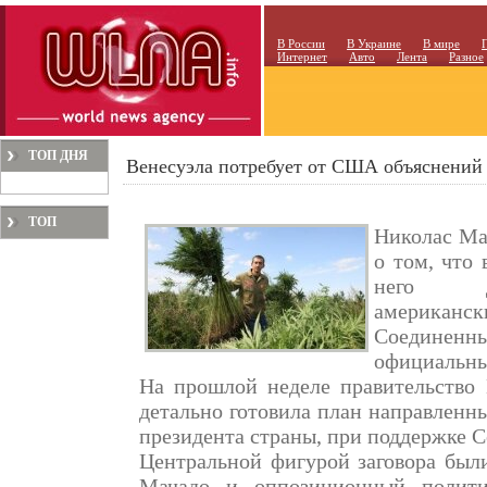
В России
В Украине
В мире
Интернет
Авто
Лента
Разное
ТОП ДНЯ
Венесуэла потребует от США объяснений 
ТОП
Николас Ма
МЕСЯЦА
о том, что 
него до
американ
Соединенн
официальны
На прошлой неделе правительство 
детально готовила план направленн
президента страны, при поддержке
Центральной фигурой заговора был
Мачадо и оппозиционный полити