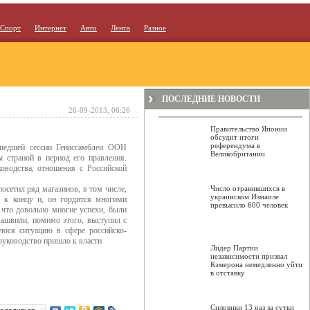
Спорт
Интернет
Авто
Лента
Разное
ПОСЛЕДНИЕ НОВОСТИ
26-09-2013, 06:26
Правительство Японии
обсудит итоги
референдума в
ошедшей сессии Генассамблеи ООН
Великобритании
 страной в период его правления.
оводства, отношения с Российской
осетил ряд магазинов, в том числе,
Число отравившихся в
украинском Измаиле
я к концу и, он гордится многими
превысило 600 человек
, что довольно многие успехи, были
кашвили, помимо этого, выступил с
юся ситуацию в сфере российско-
руководство пришло к власти
Лидер Партии
независимости призвал
Кэмерона немедленно уйти
в отставку
Силовики 13 раз за сутки