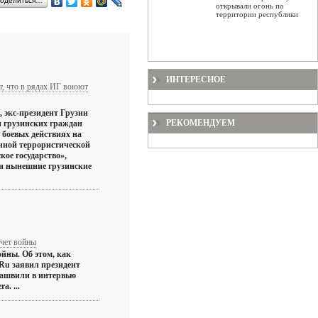
оделиться…
открывали огонь по
территории республики
ИНТЕРЕСНОЕ
т, что в рядах ИГ воюют
экс-президент Грузии
РЕКОМЕНДУЕМ
и грузинских граждан
 боевых действиях на
чной террористической
ое государство»,
ии нынешние грузинские
очет войны
ойны. Об этом, как
.Ru заявил президент
ашвили в интервью
a. ...