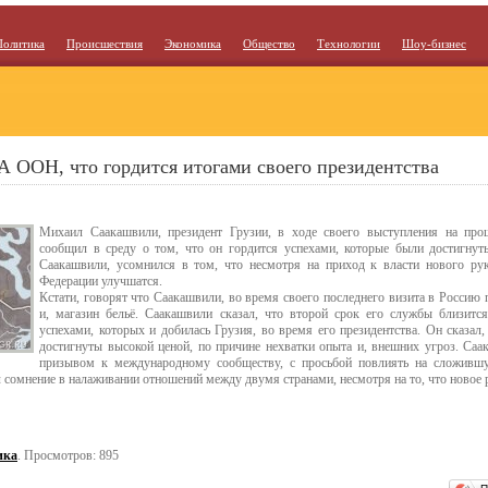
Политика
Происшествия
Экономика
Общество
Технологии
Шоу-бизнес
А ООН, что гордится итогами своего президентства
Михаил Саакашвили, президент Грузии, в ходе своего выступления на пр
сообщил в среду о том, что он гордится успехами, которые были достигнуты
Саакашвили, усомнился в том, что несмотря на приход к власти нового рук
Федерации улучшатся.
Кстати, говорят что Саакашвили, во время своего последнего визита в Россию п
и, магазин бельё. Саакашвили сказал, что второй срок его службы близитс
успехами, которых и добилась Грузия, во время его президентства. Он сказал
достигнуты высокой ценой, по причине нехватки опыта и, внешних угроз. Саа
призывом к международному сообществу, с просьбой повлиять на сложившу
 сомнение в налаживании отношений между двумя странами, несмотря на то, что новое 
ика
. Просмотров: 895