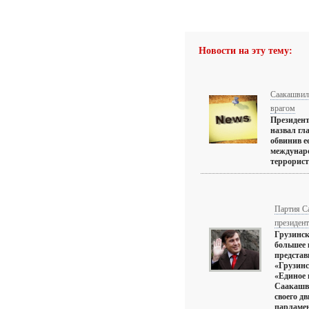
Новости на эту тему:
Саакашвил
врагом
Президен
назвал гл
обвинив е
междунаро
террориста
Партия С
президент
Грузинск
большее 
представ
«Грузинс
«Единое
Саакашви
своего д
парламен