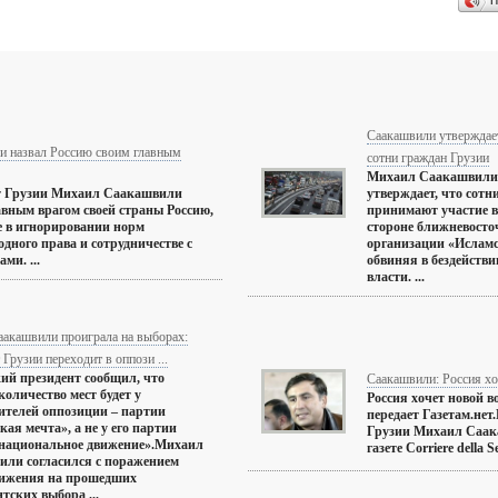
П
Саакашвили утверждае
и назвал Россию своим главным
сотни граждан Грузии
Михаил Саакашвили, 
т Грузии Михаил Саакашвили
утверждает, что сотн
авным врагом своей страны Россию,
принимают участие в
е в игнорировании норм
стороне ближневосто
дного права и сотрудничестве с
организации «Исламск
ми. ...
обвиняя в бездейств
власти. ...
аакашвили проиграла на выборах:
 Грузии переходит в оппози ...
ий президент сообщил, что
Саакашвили: Россия х
количество мест будет у
Россия хочет новой в
ителей оппозиции – партии
передает Газетам.нет
кая мечта», а не у его партии
Грузии Михаил Саак
 национальное движение».Михаил
газете Corriere della Ser
ли согласился с поражением
вижения на прошедших
тских выбора ...