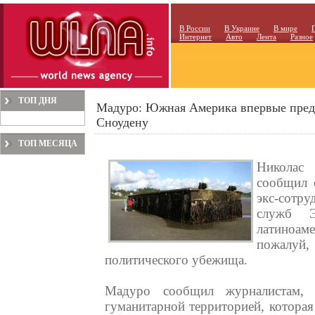
В России
В Украине
В мире
Интернет
Авто
Лента
Разное
ТОП ДНЯ
Мадуро: Южная Америка впервые пред
Сноудену
ТОП МЕСЯЦА
Николас
сообщил 
экс-сотр
служб Э
латиноам
пожалуй,
политического убежища.
Мадуро сообщил журналистам, 
гуманитарной территорией, которая