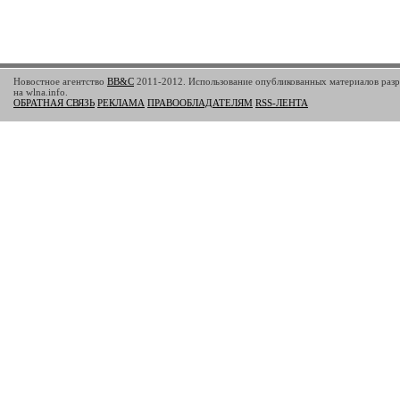
Новостное агентство
BB&C
2011-2012. Использование опубликованных материалов разр
на wlna.info.
ОБРАТНАЯ СВЯЗЬ
РЕКЛАМА
ПРАВООБЛАДАТЕЛЯМ
RSS-ЛЕНТА