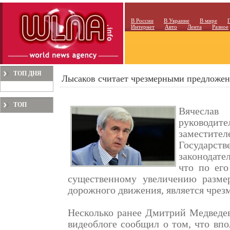
В России
В Украине
В мире
Интернет
Авто
Лента
Разное
ТОП ДНЯ
Лысаков считает чрезмерными предложе
ТОП
Вячеслав
МЕСЯЦА
руководите
заместит
Государст
законодател
что по ег
существенному увеличению разме
дорожного движения, является чрез
Несколько ранее Дмитрий Медведев
видеоблоге сообщил о том, что вп