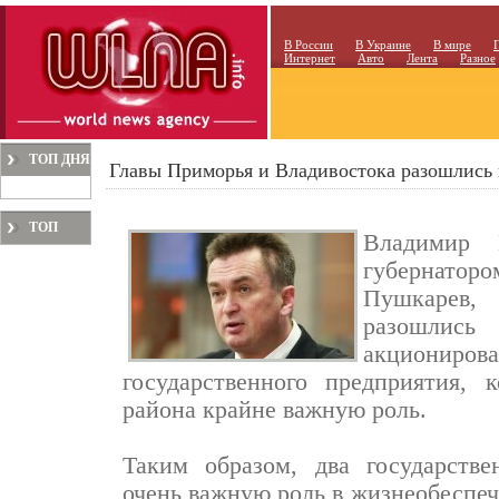
В России
В Украине
В мире
Интернет
Авто
Лента
Разное
ТОП ДНЯ
Главы Приморья и Владивостока разошлись 
ТОП
Владимир 
МЕСЯЦА
губернато
Пушкарев, 
разошлись
акциониров
государственного предприятия, 
района крайне важную роль.
Таким образом, два государств
очень важную роль в жизнеобеспеч