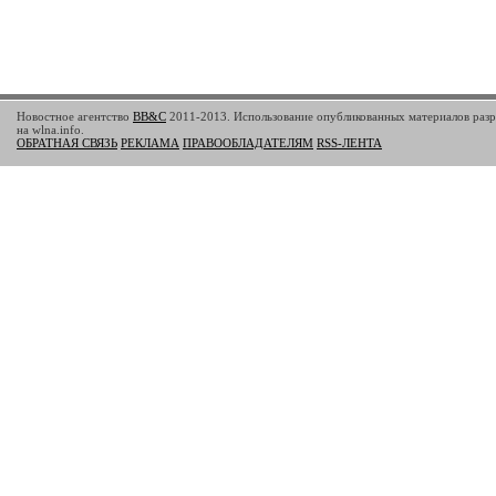
Новостное агентство
BB&C
2011-2013. Использование опубликованных материалов разр
на wlna.info.
ОБРАТНАЯ СВЯЗЬ
РЕКЛАМА
ПРАВООБЛАДАТЕЛЯМ
RSS-ЛЕНТА