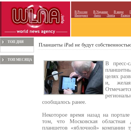
В России
В Украине
В мире
Интернет
Авто
Лента
Разное
ТОП ДНЯ
Планшеты iPad не будут собственность
ТОП МЕСЯЦА
В пресс-с
планшетны
целях раз
и, желая
Отмечаетс
региональ
сообщалось ранее.
Некоторое время назад на портале
том, что Московская областная 
планшетов «яблочной» компании тр