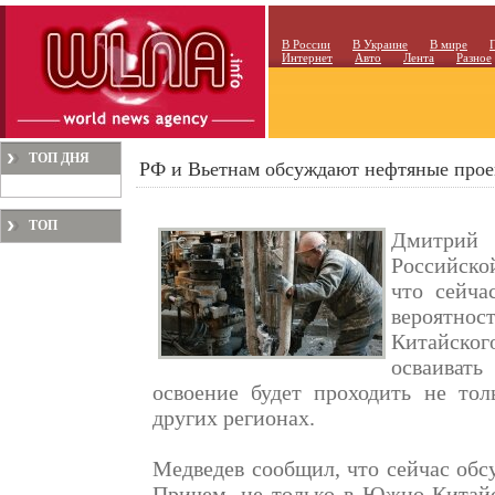
В России
В Украине
В мире
Интернет
Авто
Лента
Разное
ТОП ДНЯ
РФ и Вьетнам обсуждают нефтяные про
ТОП
Дмитрий
МЕСЯЦА
Российско
что сейча
вероятно
Китайск
осваивать
освоение будет проходить не тол
других регионах.
Медведев сообщил, что сейчас обс
Причем, не только в Южно-Китайск