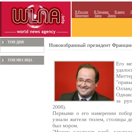
В России
В Украине
В мире
Интернет
Авто
Лента
ТОП ДНЯ
Новоизбранный президент Франци
ТОП МЕСЯЦА
Его ме
удал
Миттер
"правы
Оллан
Однако
за ру
2008).
Первыми о его намерении побор
узнали жители тюлем, столицы де
был мэром.
"Нужен кандидат идей, кандид