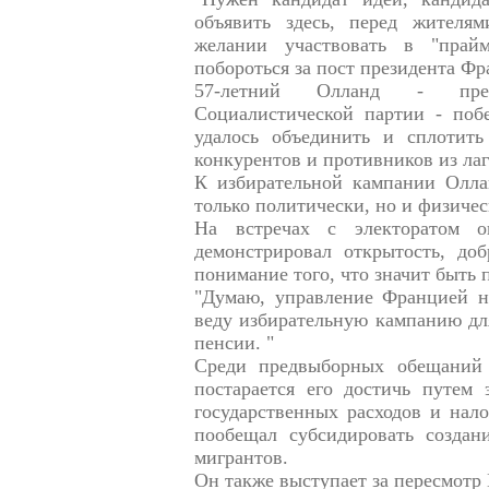
объявить здесь, перед жителя
желании участвовать в "прай
побороться за пост президента Фра
57-летний Олланд - предс
Социалистической партии - побе
удалось объединить и сплотит
конкурентов и противников из лаг
К избирательной кампании Олла
только политически, но и физичес
На встречах с электоратом 
демонстрировал открытость, доб
понимание того, что значит быть 
"Думаю, управление Францией н
веду избирательную кампанию для
пенсии. "
Среди предвыборных обещаний 
постарается его достичь путем 
государственных расходов и нало
пообещал субсидировать создан
мигрантов.
Он также выступает за пересмотр