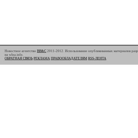
Новостное агентство
BB&C
2011-2012. Использование опубликованных материалов разр
на wlna.info.
ОБРАТНАЯ СВЯЗЬ
РЕКЛАМА
ПРАВООБЛАДАТЕЛЯМ
RSS-ЛЕНТА