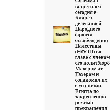
Сулейман
встретился
сегодня в
Каире с
делегацией
Народного
фронта
освобождения
Палестины
(НФОП) во
главе с членом
его политбюро
Махером ат-
Тахером и
ознакомил их
с усилиями
Египта по
закреплению
режима
прекращения