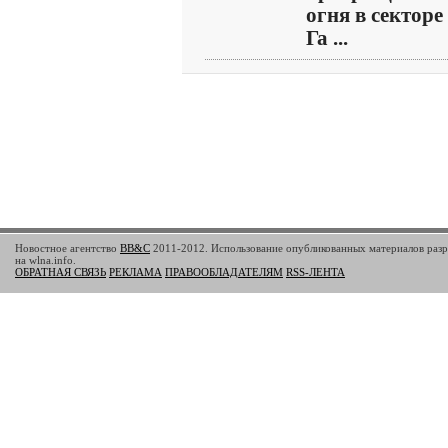
огня в секторе
Га ...
Новостное агентство
BB&C
2011-2012. Использование опубликованных материалов разр
на wlna.info.
ОБРАТНАЯ СВЯЗЬ
РЕКЛАМА
ПРАВООБЛАДАТЕЛЯМ
RSS-ЛЕНТА