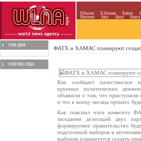
В России
В Украине
В мире
Интернет
Авто
Лента
Разное
ТОП ДНЯ
ФАТХ и ХАМАС планируют создать
ТОП МЕСЯЦА
Как сообщает палестинское 
крупных политических движ
объявили о том, что приступили 
и что к концу месяца процесс буд
Как пояснил член комитета Ф
заседания делегаций двух пар
формируемое правительство буде
подготовкой выборов в автономии
выборов планируется создать пра