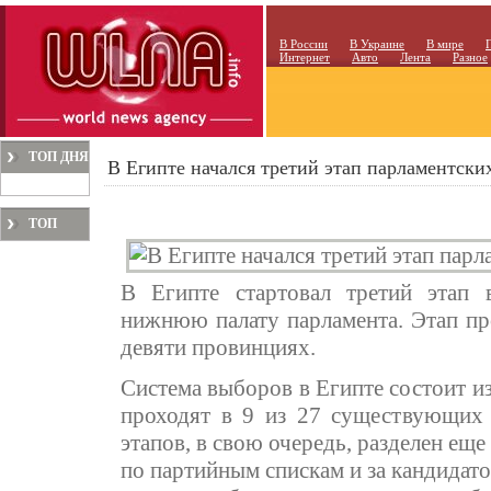
В России
В Украине
В мире
Интернет
Авто
Лента
Разное
ТОП ДНЯ
В Египте начался третий этап парламентски
ТОП
МЕСЯЦА
В Египте стартовал третий этап
нижнюю палату парламента. Этап про
девяти провинциях.
Система выборов в Египте состоит из
проходят в 9 из 27 существующих 
этапов, в свою очередь, разделен еще
по партийным спискам и за кандидатов