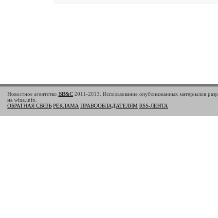
Новостное агентство
BB&C
2011-2013. Использование опубликованных материалов разр
на wlna.info.
ОБРАТНАЯ СВЯЗЬ
РЕКЛАМА
ПРАВООБЛАДАТЕЛЯМ
RSS-ЛЕНТА