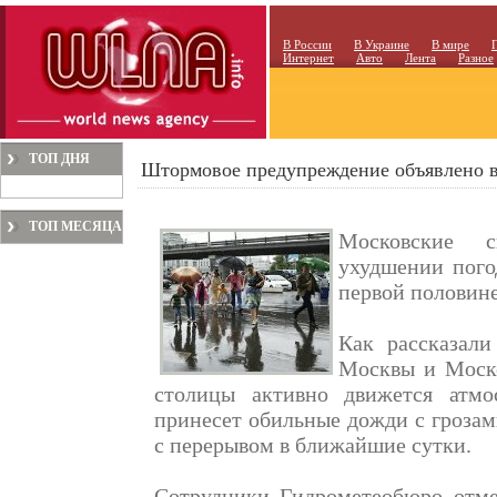
В России
В Украине
В мире
Интернет
Авто
Лента
Разное
ТОП ДНЯ
Штормовое предупреждение объявлено 
ТОП МЕСЯЦА
Московские 
ухудшении пого
первой половине
Как рассказал
Москвы и Моско
столицы активно движется атм
принесет обильные дожди с грозам
с перерывом в ближайшие сутки.
Сотрудники Гидрометеобюро отме