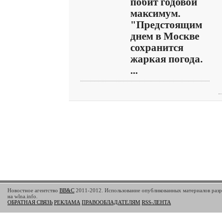
побит годовой
максимум.
"Предстоящим
днем в Москве
сохранится
жаркая погода.
...
Новостное агентство
BB&C
2011-2012. Использование опубликованных материалов разр
на wlna.info.
ОБРАТНАЯ СВЯЗЬ
РЕКЛАМА
ПРАВООБЛАДАТЕЛЯМ
RSS-ЛЕНТА