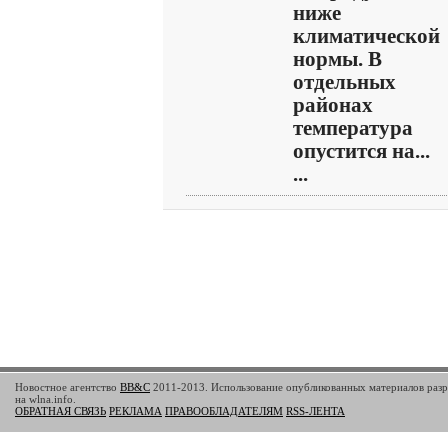
ниже
климатической
нормы. В
отдельных
районах
температура
опустится на...
...
Новостное агентство
BB&C
2011-2013. Использование опубликованных материалов разр
на wlna.info.
ОБРАТНАЯ СВЯЗЬ
РЕКЛАМА
ПРАВООБЛАДАТЕЛЯМ
RSS-ЛЕНТА