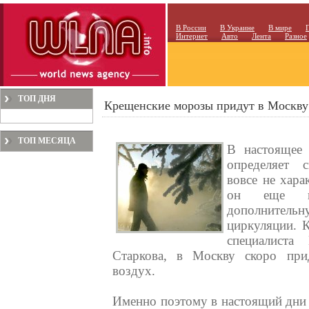
В России
В Украине
В мире
Интернет
Авто
Лента
Разное
ТОП ДНЯ
Крещенские морозы придут в Москву
ТОП МЕСЯЦА
В настоящее 
определяет с
вовсе не хара
он еще и 
дополнительн
циркуляции.
специалист
Старкова, в Москву скоро при
воздух.
Именно поэтому в настоящий дни в