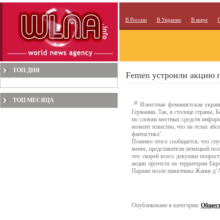
В России
В Украине
В мире
ТОП ДНЯ
Femen устроили акцию п
ТОП МЕСЯЦА
Известная феминистская украи
Германии. Так, в столице страны, 
по словам местных средств информ
момент известно, что на телах абс
фантастика".
Помимо этого сообщается, что спу
менее, представители немецкой по
что скорей всего девушки попрос
акции протеста на территории Евр
Париже возле памятника Жанне д’
Опубликовано в категории:
Общес