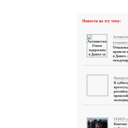
Новости на эту тему:
Активистк
вечеринку
Отважные
провели о
в Давосе,
междунаро
Французс
В суббот
протеста
российск
прошлой 
экспедиц
FEMEN ус
Конечно 