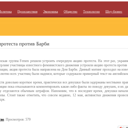
Политика
Происшествия
Экономика
Общество
Технологии
Шоу-бизнес
ротеста против Барби
нская группа Femen решили устроить очередную акцию протеста. На этот раз, украи
Берлине участницы известного феминистского движения устроили акцию протеста против 
ации, акция протеста была направлена на Дом Барби. Данный митинг проходил на изве
олютно всех участниц были надписи, которые содержали примерный текст на английском 
стя довольно короткое время, практически все девушки были задержаны местными пра
лиции пока отказываются комментировать какие-либо факты по поводу девушек, и их д
ту отделаются обычным штрафом. Напомним, что в последнее время, девушки начали
опы. Стоит также отметить, что совсем недавно, 12 мая, активистки движения провели
Арк.
тво
. Просмотров: 579