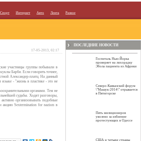
Спорт
Интернет
Авто
Лента
Разное
ПОСЛЕДНИЕ НОВОСТИ
17-05-2013, 02:17
Госпиталь Нью-Йорка
проверяет на лихорадку
Эбола пациента из Африки
нские участницы группы побывали в
куклы Барби. Если говорить точнее,
стной Александер-платц. На данный
языке - "жизнь в пластике - это не
Северо-Кавказский форум
\"Машук-2014\" отрывается
воохранительными органами. Тем не
в Пятигорске
альнейшей судьбы. Ходят разговоры,
 активно организовывать подобные
 акцию Sextermination for nazism в
Пять милиционеров
уволено за избиение
протестующих в Одессе
США и четыре страны