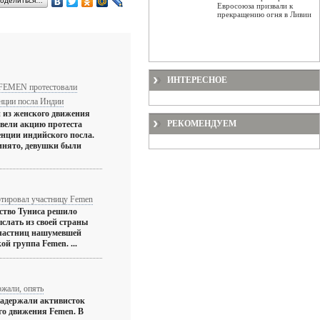
оделиться…
Евросоюза призвали к
прекращению огня в Ливии
ИНТЕРЕСНОЕ
FEMEN протестовали
енции посла Индии
 из женского движения
РЕКОМЕНДУЕМ
ели акцию протеста
енции индийского посла.
инято, девушки были
ртировал участницу Femen
ство Туниса решило
ыслать из своей страны
участниц нашумевшей
ой группа Femen. ...
ржали, опять
задержали активисток
го движения Femen. В