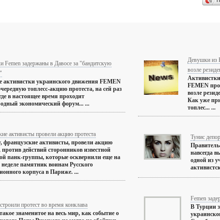
П
Девушки из 
и Femen задержаны в Давосе за "бандитскую
возле резид
"
Активистки
 активистки украинского движения FEMEN
FEMEN пров
чередную топлесс-акцию протеста, на сей раз
возле резид
 где в настоящее время проходит
Как уже пр
дный экономический форум... ...
топлес... ...
кие активисты провели акцию протеста
Тунис депо
у, французские активисты, провели акцию
Правитель
, против действий сторонников известной
навсегда в
ой панк-группы, которые осквернили еще на
одной из 
неделе памятник воинам Русского
активистск
ионного корпуса в Париже. ...
Femen заде
троили протест во время конклава
В Турции 
такое знаменитое на весь мир, как событие о
украинско