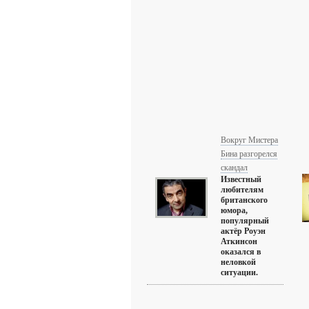
Вокруг Мистера
Бина разгорелся
скандал
Известный
любителям
британского
юмора,
популярный
актёр Роуэн
Аткинсон
оказался в
неловкой
ситуации.