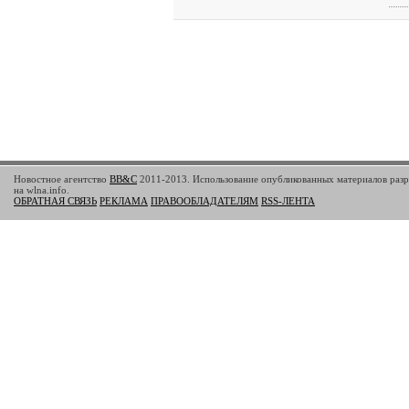
Новостное агентство
BB&C
2011-2013. Использование опубликованных материалов разр
на wlna.info.
ОБРАТНАЯ СВЯЗЬ
РЕКЛАМА
ПРАВООБЛАДАТЕЛЯМ
RSS-ЛЕНТА