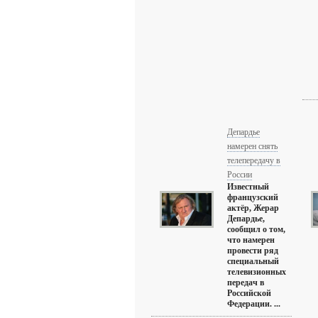
Депардье
намерен снять
телепередачу в
России
Известный
французский
актёр, Жерар
Депардье,
сообщил о том,
что намерен
провести ряд
специальный
телевизионных
передач в
Российской
Федерации. ...