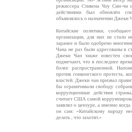
режиссера Стивена Чоу Син-чи 
действиями был обновлён спи
объявлялось о назначении Джеки Ч
Китайские политики, сообщают
организации, для них не стало 
заранее и было одобрено многими
Чана не раз были адресованы в с
Джеки Чан также известен св
подмечают, что в последнее время
более распространенной. Напом
против гонконгского протеста, к
властей. Джеки чан призвал прави
бы ограничивали свободу собрани
коррупционные действия страны
считает США самой коррумпирова
заявлял о цензуре, а именно когда
он сам: «Китайскому народу не
делать , что захотят.»