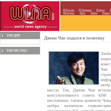
В России
В Украине
В мире
Интернет
Авто
Лента
Разное
ТОП ДНЯ
Джеки Чан подался в политику
ТОП МЕСЯЦА
Люби
поме
извес
Чан 
стра
инфо
актё
массы. Так, Джеки Чан вступи
консультативного совета КНР
постоянных членов комитета Чана 
актёра назначили гонконгски
организации. %8- летний актёр з