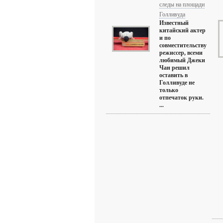
следы на площади
Голливуда
Известный
китайский актер
и по
совместительству
режиссер, всеми
любимый Джеки
Чан решил
оставить в
Голливуде не
только
отпечаток руки.
...