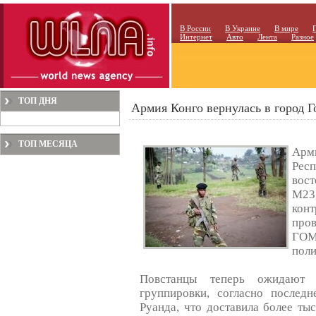
В России
В Украине
В мире
Интернет
Авто
Лента
Разное
ТОП ДНЯ
Армия Конго вернулась в город Г
ТОП МЕСЯЦА
Арм
Рес
вост
М23
кон
пров
ГОМ
поли
Повстанцы теперь ожидают 
группировки, согласно послед
Руанда, что доставила более тыс