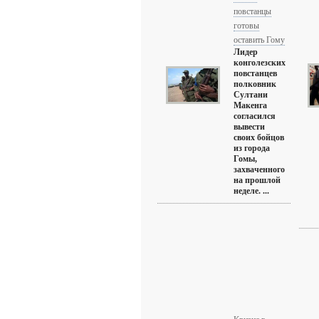
повстанцы
готовы
оставить Гому
Лидер
конголезских
повстанцев
полковник
Султани
Макенга
согласился
вывести
своих бойцов
из города
Гомы,
захваченного
на прошлой
неделе. ...