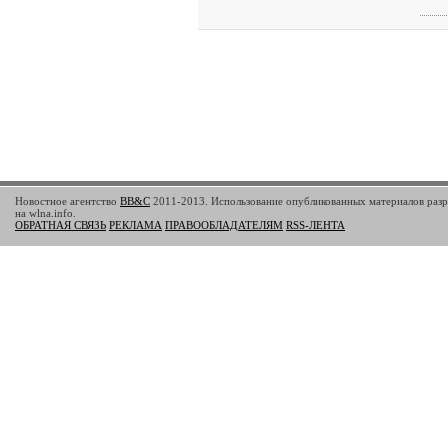
Новостное агентство
BB&C
2011-2013. Использование опубликованных материалов разр
на wlna.info.
ОБРАТНАЯ СВЯЗЬ
РЕКЛАМА
ПРАВООБЛАДАТЕЛЯМ
RSS-ЛЕНТА