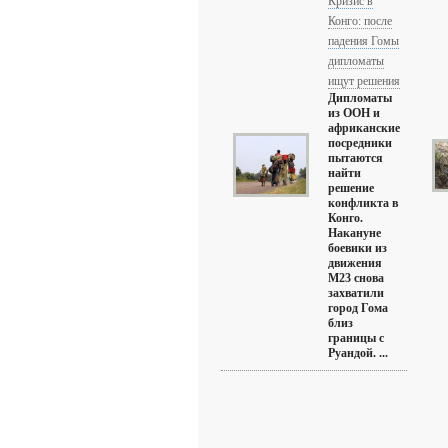
Кризис в
Конго: после
падения Гомы
дипломаты
ищут решения
Дипломаты
из ООН и
африканские
посредники
пытаются
найти
решение
конфликта в
Конго.
Накануне
боевики из
движения
М23 снова
захватили
город Гома
близ
границы с
Руандой. ...