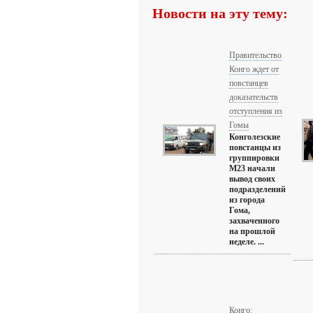
Новости на эту тему:
Правительство
Конго ждет от
повстанцев
доказательств
отступления из
Гомы
Конголезские
повстанцы из
группировки
М23 начали
вывод своих
подразделений
из города
Гома,
захваченного
на прошлой
неделе. ...
Конго: