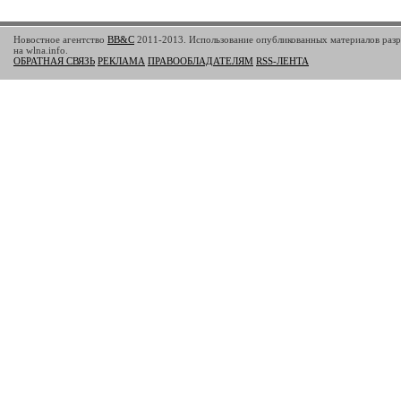
Новостное агентство
BB&C
2011-2013. Использование опубликованных материалов разр
на wlna.info.
ОБРАТНАЯ СВЯЗЬ
РЕКЛАМА
ПРАВООБЛАДАТЕЛЯМ
RSS-ЛЕНТА