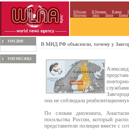
В России
В Украине
В мире
Интернет
Авто
Лента
Разное
ТОП ДНЯ
В МИД РФ объяснили, почему у Завгор
ТОП МЕСЯЦА
Алекса
предст
повтор
служба
Завгород
она не соблюдала реабилитационну
По словам дипломата, Анастаси
посольства России, который расп
представители полиции вместе с с